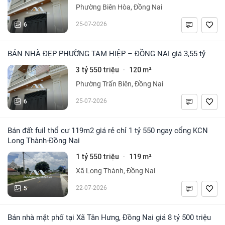
Phường Biên Hòa, Đồng Nai
6
25-07-2026
BÁN NHÀ ĐẸP PHƯỜNG TAM HIỆP – ĐỒNG NAI giá 3,55 tỷ
3 tỷ 550 triệu
120 m²
·
Phường Trấn Biên, Đồng Nai
6
25-07-2026
Bán đất fuil thổ cư 119m2 giá rẻ chỉ 1 tỷ 550 ngay cổng KCN
Long Thành-Đồng Nai
1 tỷ 550 triệu
119 m²
·
Xã Long Thành, Đồng Nai
5
22-07-2026
Bán nhà mặt phố tại Xã Tân Hưng, Đồng Nai giá 8 tỷ 500 triệu