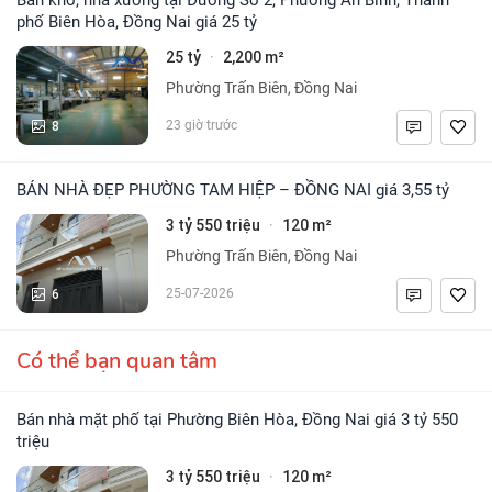
phố Biên Hòa, Đồng Nai giá 25 tỷ
25 tỷ
2,200 m²
·
Phường Trấn Biên, Đồng Nai
8
23 giờ trước
BÁN NHÀ ĐẸP PHƯỜNG TAM HIỆP – ĐỒNG NAI giá 3,55 tỷ
3 tỷ 550 triệu
120 m²
·
Phường Trấn Biên, Đồng Nai
6
25-07-2026
Có thể bạn quan tâm
Bán nhà mặt phố tại Phường Biên Hòa, Đồng Nai giá 3 tỷ 550
triệu
3 tỷ 550 triệu
120 m²
·