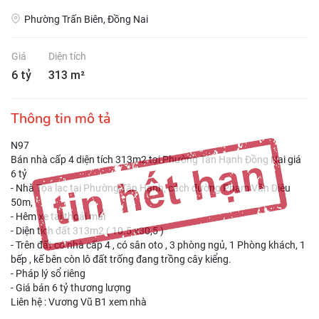
Phường Trấn Biên, Đồng Nai
Giá
Diện tích
6 tỷ
313 m²
Thông tin mô tả
N97
Bán nhà cấp 4 diện tích 313m2 tại Phường Tân Hạnh Đồng Nai giá
6 tỷ
- Nhà Tọa lạc tại Phường Tân Hạnh, cách đường Phạm Văn Diêu
50m,
- Hêm xe tải thoải mái
- Diện tích đất 313m2 ( 10.5 x30,5 )
- Trên đất có nhà cấp 4 , có sân oto , 3 phòng ngủ, 1 Phòng khách, 1
bếp , kế bên còn lô đất trống đang trồng cây kiểng.
- Pháp lý sổ riêng
- Giá bán 6 tỷ thương lượng
Liên hệ : Vương Vũ B1 xem nhà