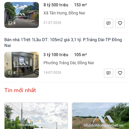
8 tỷ 500 triệu
153 m²
·
Xã Tân Hưng, Đồng Nai
8
21-07-2026
Bán nhà 1Trệt 1Lầu DT: 105m2 giá 3,1 tỷ. P.Trảng Dài-TP Đồng
Nai
3 tỷ 100 triệu
105 m²
·
Phường Trảng Dài, Đồng Nai
8
14-07-2026
Tin mới nhất