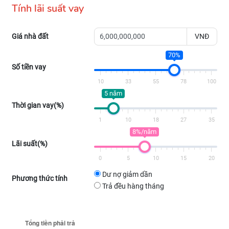
Tính lãi suất vay
Giá nhà đất
VNĐ
70%
Số tiền vay
10
33
55
78
100
5 năm
Thời gian vay(%)
1
10
18
27
35
8%/năm
Lãi suất(%)
0
5
10
15
20
Dư nợ giảm dần
Phương thức tính
Trả đều hàng tháng