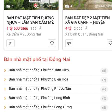
5
4
25-07-2026
24-07-20
BÁN ĐẤT MẶT TIỀN ĐƯỜNG
BÁN ĐẤT ĐẸP 2 MẶT TIỀN
NHỰA – LÂM SAN CẨM MỸ,
XÃ GIA CANH – HUYỆN
ĐỒNG NAI.
ĐỊNH QUÁN – ĐỒNG NAI dt
2
2
1 tỷ 600 triệu
4 tỷ
895m
2,069m
2.069m² 4 tỷ
Xã Cẩm Mỹ
,
Đồng Nai
Xã Định Quán
,
Đồng Nai
Bán nhà mặt phố tại Đồng Nai
Bán nhà mặt phố tại Phường Tam Hiệp
(8)
Bán nhà mặt phố tại Phường Biên Hòa
(7)
Bán nhà mặt phố tại Phường Phước Tân
(6)
Bán nhà mặt phố tại Phường Long Bình
(5)
Bán nhà mặt phố tại Phường Long Hưng
(5)