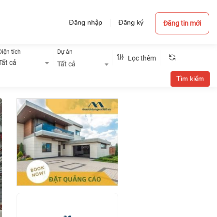
Đăng nhập
Đăng ký
Đăng tin mới
Diện tích
Dự án
Lọc thêm
Tất cả
Tất cả