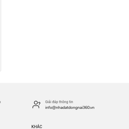
n
Giải đáp thông tin
info@nhadatdongnai360.vn
KHÁC