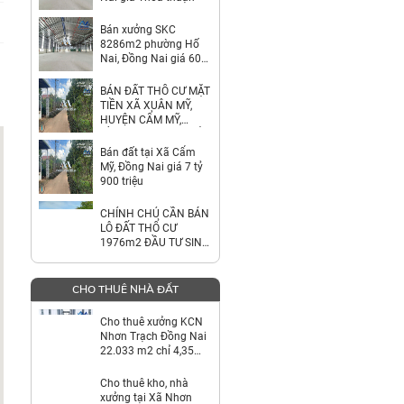
Bán xưởng SKC
8286m2 phường Hố
Nai, Đồng Nai giá 60
tỷ
BÁN ĐẤT THỔ CƯ MẶT
TIỀN XÃ XUÂN MỸ,
HUYỆN CẨM MỸ,
ĐỒNG NAI – GIÁ CHỈ
7,9 TỶ
Bán đất tại Xã Cẩm
Mỹ, Đồng Nai giá 7 tỷ
900 triệu
CHÍNH CHỦ CẦN BÁN
LÔ ĐẤT THỔ CƯ
1976m2 ĐẦU TƯ SINH
LỜI
CHO THUÊ NHÀ ĐẤT
Cho thuê xưởng KCN
Nhơn Trạch Đồng Nai
22.033 m2 chỉ 4,35
usd/m2
Cho thuê kho, nhà
xưởng tại Xã Nhơn