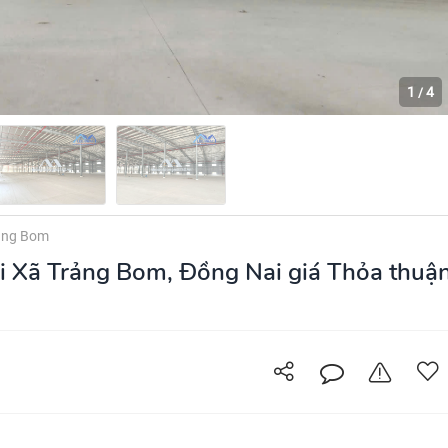
1
4
/
ảng Bom
ại Xã Trảng Bom, Đồng Nai giá Thỏa thuậ