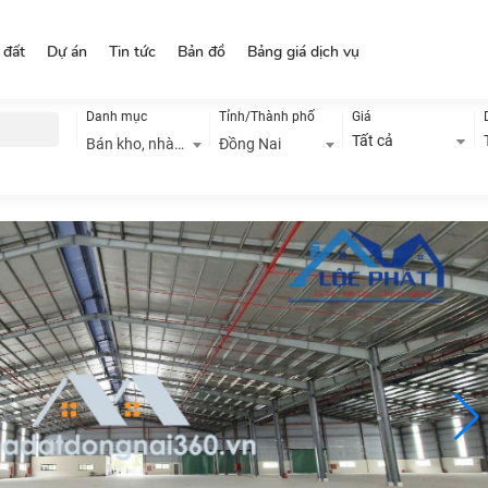
 đất
Dự án
Tin tức
Bản đồ
Bảng giá dịch vụ
Danh mục
Tỉnh/Thành phố
Giá
Tất cả
Bán kho, nhà xưởng
Đồng Nai