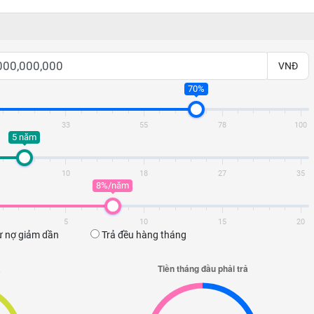
VNĐ
70%
33
55
78
100
5 năm
10
18
27
35
8%/năm
5
10
15
20
 nợ giảm dần
Trả đều hàng tháng