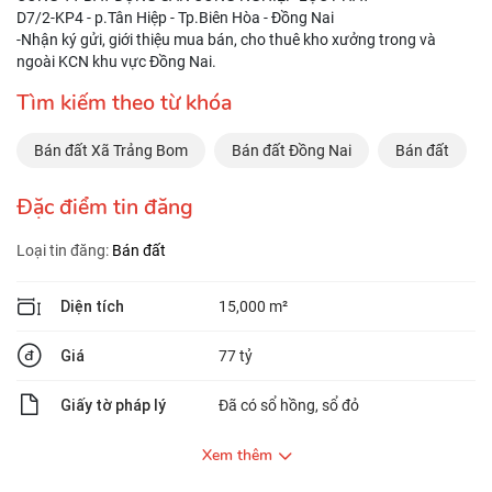
D7/2-KP4 - p.Tân Hiệp - Tp.Biên Hòa - Đồng Nai
-Nhận ký gửi, giới thiệu mua bán, cho thuê kho xưởng trong và
ngoài KCN khu vực Đồng Nai.
Tìm kiếm theo từ khóa
Bán đất Xã Trảng Bom
Bán đất Đồng Nai
Bán đất
Đặc điểm tin đăng
Loại tin đăng:
Bán đất
Diện tích
15,000 m²
Giá
77 tỷ
Giấy tờ pháp lý
Đã có sổ hồng, sổ đỏ
Xem thêm