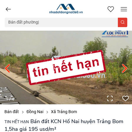
nhadatdongnai360.vn
1
/
4
Bán đất
Đồng Nai
Xã Trảng Bom
Bán đất KCN Hố Nai huyện Trảng Bom
TIN HẾT HẠN
1,5ha giá 195 usd/m²