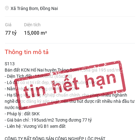
Xã Trảng Bom, Đồng Nai
Giá
Diện tích
77 tỷ
15,000 m²
Thông tin mô tả
S113
Bán đất KCN Hố Nai huyện Trảng Bom 1,5ha giá 195 usd/m²
- Diện Tích đất : 15000m2 (65x230)
- Lô đất có vị trí rất đẹp, bằng phẳng, vuông vức.
- Nằm trên trục đường chính của KCN
- Hạ tầng khu công nghiệp chuẩn chỉnh, cho phép nhiều nghành
nghề được đăng ký sản xuất, nên thu hút được rất nhiều nhà đầu tư
nước ngoài.
- Pháp lý : đất SKK
- Giá bán chỉ : 195usd/m2 Tương đương 77 tỷ
- Liên hệ : Vương Vũ B1 xem đất
CÔNG TY BẤT ĐỘNG SẢN CÔNG NGHIỆP LỘC PHÁT