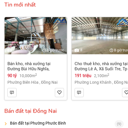
Tin mới nhất
10
8
8 giờ trước
8 giờ tr
Bán kho, nhà xưởng tại
Cho thuê kho, nhà xưởng tại
Đường Bùi Hữu Nghĩa,
Đường Lê A, Xã Suối Tre, Tp
Phường Tân Hạnh, Biên Hòa,
Long Khánh, Đồng Nai giá
2
2
90 tỷ
191 triệu
10,000m
2,100m
Đồng Nai giá 90 tỷ
191 Triệu
Phường Biên Hòa
,
Đồng Nai
Phường Long Khánh
,
Đồng N
Bán đất tại Đồng Nai
Bán đất tại Phường Phước Bình
(9)