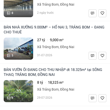
Xã Trảng Bom, Đồng Nai
8
2 ngày trước
BÁN NHÀ XƯỞNG 9.000M² – HỐ NAI 3, TRẢNG BOM – ĐANG
CHO THUÊ
27 tỷ
9,000 m²
·
Xã Trảng Bom, Đồng Nai
5
31-07-2026
BÁN VƯỜN ỔI ĐANG CHO THU NHẬP dt 18.325m² tại SÔNG
THAO, TRẢNG BOM, ĐỒNG NAI
8 tỷ
18,325 m²
·
Xã Trảng Bom, Đồng Nai
5
29-07-2026