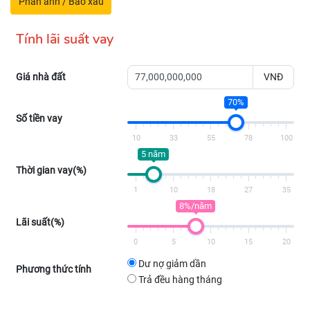
Phản ánh / Báo xấu
Tính lãi suất vay
Giá nhà đất
VNĐ
70%
Số tiền vay
10
33
55
78
100
5 năm
Thời gian vay(%)
1
10
18
27
35
8%/năm
Lãi suất(%)
0
5
10
15
20
Dư nợ giảm dần
Phương thức tính
Trả đều hàng tháng