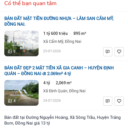
Có thể bạn quan tâm
BÁN ĐẤT MẶT TIỀN ĐƯỜNG NHỰA – LÂM SAN CẨM MỸ,
ĐỒNG NAI.
1 tỷ 600 triệu
895 m²
·
Xã Cẩm Mỹ, Đồng Nai
5
25-07-2026
BÁN ĐẤT ĐẸP 2 MẶT TIỀN XÃ GIA CANH – HUYỆN ĐỊNH
QUÁN – ĐỒNG NAI dt 2.069m² 4 tỷ
4 tỷ
2,069 m²
·
Xã Định Quán, Đồng Nai
4
24-07-2026
Bán đất tại Đường Nguyễn Hoàng, Xã Sông Trầu, Huyện Trảng
Bom, Đồng Nai giá 13 tỷ