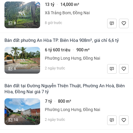
13 tỷ
14,000 m²
·
Xã Trảng Bom, Đồng Nai
8
8 giờ trước
Bán đất phường An Hòa TP. Biên Hòa 908m², giá chỉ 6,6 tỷ
6 tỷ 600 triệu
900 m²
·
Phường Long Hưng, Đồng Nai
6
2 ngày trước
Bán đất tại Đường Nguyễn Thiện Thuật, Phường An Hoà, Biên
Hòa, Đồng Nai giá 7 tỷ
7 tỷ
800 m²
·
Phường Long Hưng, Đồng Nai
10
2 ngày trước