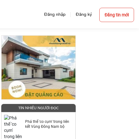
Đăng nhập
Đăng ký
Đăng tin mới
TIN NHIỀU NGƯỜI ĐỌC
Phá thế 'co cụm' trong liên
kết Vùng Đông Nam bộ