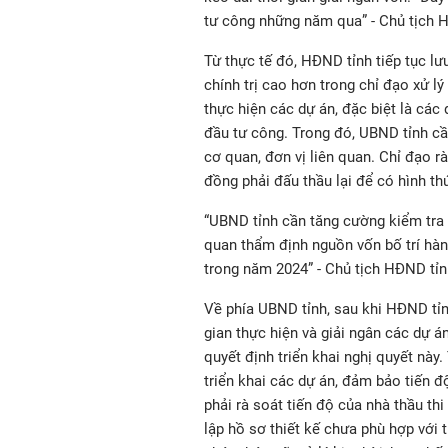
tư công những năm qua” - Chủ tịch 
Từ thực tế đó, HĐND tỉnh tiếp tục lư
chính trị cao hơn trong chỉ đạo xử l
thực hiện các dự án, đặc biệt là cá
đầu tư công. Trong đó, UBND tỉnh cầ
cơ quan, đơn vị liên quan. Chỉ đạo 
đồng phải đấu thầu lại để có hình th
“UBND tỉnh cần tăng cường kiểm tra 
quan thẩm định nguồn vốn bố trí hà
trong năm 2024” - Chủ tịch HĐND tỉn
Về phía UBND tỉnh, sau khi HĐND tỉnh
gian thực hiện và giải ngân các dự 
quyết định triển khai nghị quyết này
triển khai các dự án, đảm bảo tiến đ
phải rà soát tiến độ của nhà thầu th
lập hồ sơ thiết kế chưa phù hợp với th