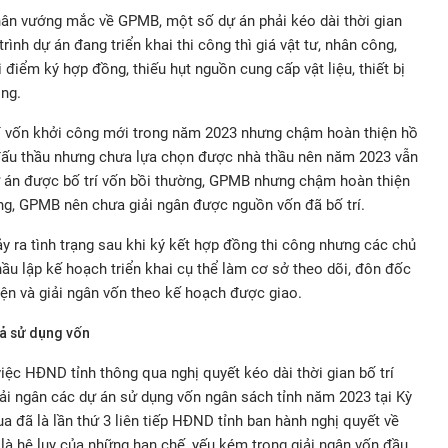
ân vướng mắc về GPMB, một số dự án phải kéo dài thời gian
rình dự án đang triển khai thi công thì giá vật tư, nhân công,
i điểm ký hợp đồng, thiếu hụt nguồn cung cấp vật liệu, thiết bị
ông.
rí vốn khởi công mới trong năm 2023 nhưng chậm hoàn thiện hồ
đấu thầu nhưng chưa lựa chọn được nhà thầu nên năm 2023 vẫn
 án được bố trí vốn bồi thường, GPMB nhưng chậm hoàn thiện
ng, GPMB nên chưa giải ngân được nguồn vốn đã bố trí.
ảy ra tình trạng sau khi ký kết hợp đồng thi công nhưng các chủ
hầu lập kế hoạch triển khai cụ thể làm cơ sở theo dõi, đôn đốc
iện và giải ngân vốn theo kế hoạch được giao.
uả sử dụng vốn
iệc HĐND tỉnh thông qua nghị quyết kéo dài thời gian bố trí
giải ngân các dự án sử dụng vốn ngân sách tỉnh năm 2023 tại Kỳ
 đã là lần thứ 3 liên tiếp HĐND tỉnh ban hành nghị quyết về
y là hệ lụy của những hạn chế, yếu kém trong giải ngân vốn đầu