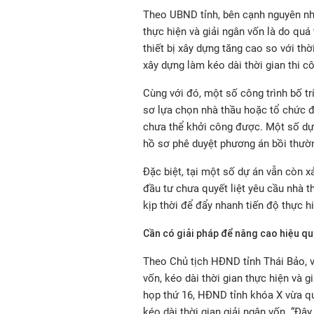
Theo UBND tỉnh, bên cạnh nguyên nh
thực hiện và giải ngân vốn là do quá t
thiết bị xây dựng tăng cao so với thờ
xây dựng làm kéo dài thời gian thi c
Cùng với đó, một số công trình bố t
sơ lựa chọn nhà thầu hoặc tổ chức 
chưa thể khởi công được. Một số dự
hồ sơ phê duyệt phương án bồi thườ
Đặc biệt, tại một số dự án vẫn còn x
đầu tư chưa quyết liệt yêu cầu nhà t
kịp thời để đẩy nhanh tiến độ thực h
Cần có giải pháp để nâng cao hiệu q
Theo Chủ tịch HĐND tỉnh Thái Bảo, v
vốn, kéo dài thời gian thực hiện và 
họp thứ 16, HĐND tỉnh khóa X vừa qua
kéo dài thời gian giải ngân vốn. “Đâ