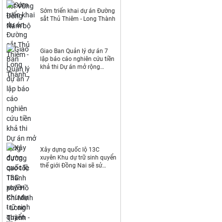
Sớm triển khai dự án Đường
sắt Thủ Thiêm - Long Thành
Giao Ban Quản lý dự án 7
lập báo cáo nghiên cứu tiền
khả thi Dự án mở rộng
đường cao tốc Thành phố
Hồ Chí Minh - Long Thành -
Dầu Giây
Xây dựng quốc lộ 13C
xuyên Khu dự trữ sinh quyển
thế giới Đồng Nai sẽ sử
dụng khoảng 44ha đất rừng