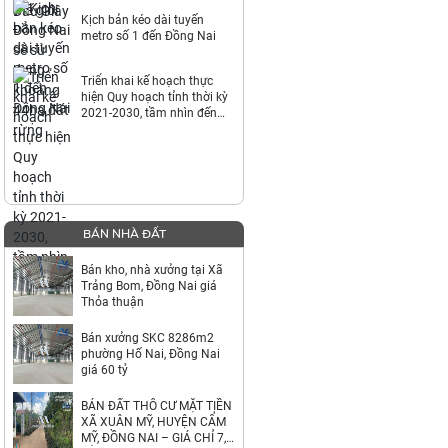
Kịch bản kéo dài tuyến
metro số 1 đến Đồng Nai
Triển khai kế hoạch thực
hiện Quy hoạch tỉnh thời kỳ
2021-2030, tầm nhìn đến
năm 2050
BÁN NHÀ ĐẤT
Bán kho, nhà xưởng tại Xã
Trảng Bom, Đồng Nai giá
Thỏa thuận
Bán xưởng SKC 8286m2
phường Hố Nai, Đồng Nai
giá 60 tỷ
BÁN ĐẤT THỔ CƯ MẶT TIỀN
XÃ XUÂN MỸ, HUYỆN CẨM
MỸ, ĐỒNG NAI – GIÁ CHỈ 7,9