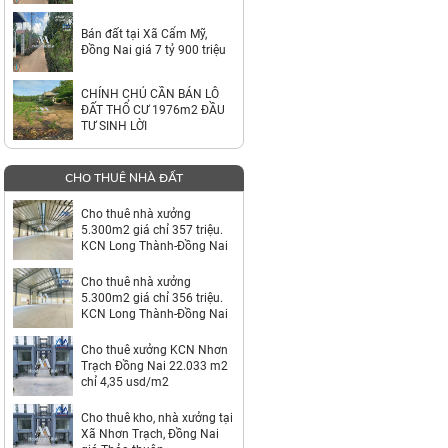
TỶ
Bán đất tại Xã Cẩm Mỹ,
Đồng Nai giá 7 tỷ 900 triệu
CHÍNH CHỦ CẦN BÁN LÔ
ĐẤT THỔ CƯ 1976m2 ĐẦU
TƯ SINH LỜI
CHO THUÊ NHÀ ĐẤT
Cho thuê nhà xưởng
5.300m2 giá chỉ 357 triệu.
KCN Long Thành-Đồng Nai
Cho thuê nhà xưởng
5.300m2 giá chỉ 356 triệu.
KCN Long Thành-Đồng Nai
Cho thuê xưởng KCN Nhơn
Trạch Đồng Nai 22.033 m2
chỉ 4,35 usd/m2
Cho thuê kho, nhà xưởng tại
Xã Nhơn Trạch, Đồng Nai