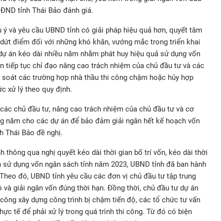
HĐND tỉnh Thái Bảo đánh giá.
u ý và yêu cầu UBND tỉnh có giải pháp hiệu quả hơn, quyết tâm
ý dứt điểm đối với những khó khăn, vướng mắc trong triển khai
c dự án kéo dài nhiều năm nhằm phát huy hiệu quả sử dụng vốn
n tiếp tục chỉ đạo nâng cao trách nhiệm của chủ đầu tư và các
rà soát các trường hợp nhà thầu thi công chậm hoặc hủy hợp
ức xử lý theo quy định.
các chủ đầu tư, nâng cao trách nhiệm của chủ đầu tư và cơ
ng năm cho các dự án để bảo đảm giải ngân hết kế hoạch vốn
h Thái Bảo đề nghị.
 thông qua nghị quyết kéo dài thời gian bố trí vốn, kéo dài thời
án sử dụng vốn ngân sách tỉnh năm 2023, UBND tỉnh đã ban hành
. Theo đó, UBND tỉnh yêu cầu các đơn vị chủ đầu tư tập trung
ộ và giải ngân vốn đúng thời hạn. Đồng thời, chủ đầu tư dự án
i công xây dựng công trình bị chậm tiến độ, các tổ chức tư vấn
ực tế để phải xử lý trong quá trình thi công. Từ đó có biện