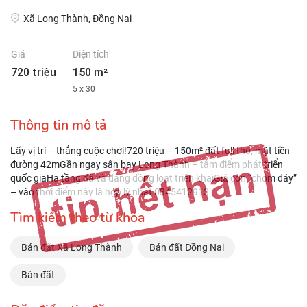
Xã Long Thành, Đồng Nai
Giá
Diện tích
720 triệu
150 m²
5 x 30
Thông tin mô tả
Lấy vị trí – thắng cuộc chơi!720 triệu – 150m² đất full thổ, mặt tiền
đường 42mGần ngay sân bay Long Thành – tâm điểm phát triển
quốc giaHạ tầng đã và đang đồng loạt triển khaiGiá còn “chớm đáy”
– vào thời điểm này là hợp lý nhất 0345412913
Tìm kiếm theo từ khóa
Bán đất Xã Long Thành
Bán đất Đồng Nai
Bán đất