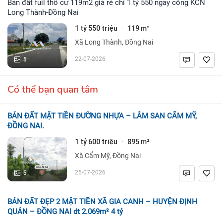
Bán đất fuil thổ cư 119m2 giá rẻ chỉ 1 tỷ 550 ngay cổng KCN
Long Thành-Đồng Nai
1 tỷ 550 triệu
119 m²
·
Xã Long Thành, Đồng Nai
5
22-07-2026
Có thể bạn quan tâm
BÁN ĐẤT MẶT TIỀN ĐƯỜNG NHỰA – LÂM SAN CẨM MỸ,
ĐỒNG NAI.
1 tỷ 600 triệu
895 m²
·
Xã Cẩm Mỹ, Đồng Nai
5
25-07-2026
BÁN ĐẤT ĐẸP 2 MẶT TIỀN XÃ GIA CANH – HUYỆN ĐỊNH
QUÁN – ĐỒNG NAI dt 2.069m² 4 tỷ