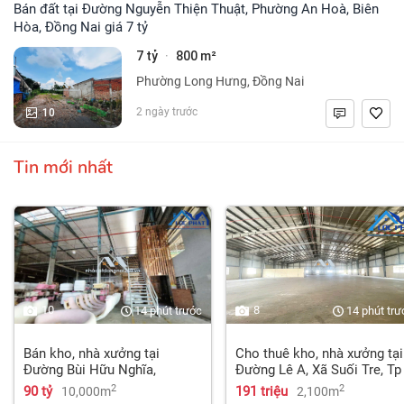
Bán đất tại Đường Nguyễn Thiện Thuật, Phường An Hoà, Biên
Hòa, Đồng Nai giá 7 tỷ
7 tỷ
800 m²
·
Phường Long Hưng, Đồng Nai
10
2 ngày trước
Tin mới nhất
10
8
14 phút trước
14 phút trư
Bán kho, nhà xưởng tại
Cho thuê kho, nhà xưởng tại
Đường Bùi Hữu Nghĩa,
Đường Lê A, Xã Suối Tre, Tp
Phường Tân Hạnh, Biên Hòa,
Long Khánh, Đồng Nai giá
2
2
90 tỷ
191 triệu
10,000m
2,100m
Đồng Nai giá 90 tỷ
191 Triệu