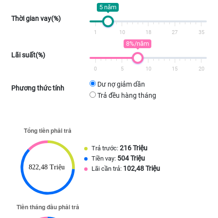
5 năm
Thời gian vay(%)
1
10
18
27
35
8%/năm
Lãi suất(%)
0
5
10
15
20
Dư nợ giảm dần
Phương thức tính
Trả đều hàng tháng
216 Triệu
Trả trước:
504 Triệu
Tiền vay:
102,48 Triệu
Lãi cần trả: