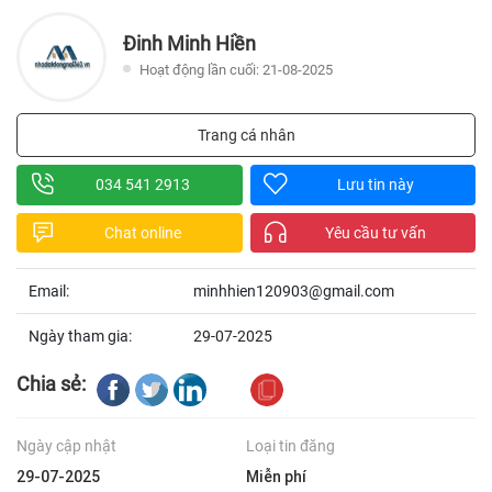
Đinh Minh Hiền
Hoạt động lần cuối: 21-08-2025
Trang cá nhân
034 541 2913
Lưu tin này
Chat online
Yêu cầu tư vấn
Email:
minhhien120903@gmail.com
Ngày tham gia:
29-07-2025
Chia sẻ:
Ngày cập nhật
Loại tin đăng
29-07-2025
Miễn phí