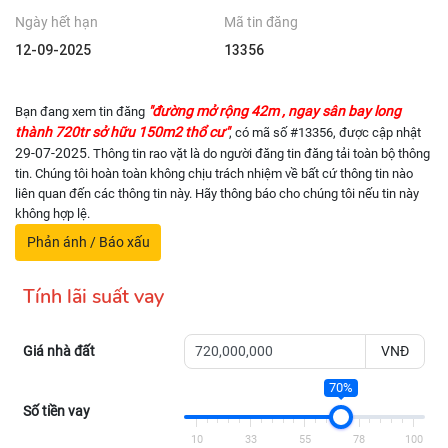
Ngày hết hạn
Mã tin đăng
12-09-2025
13356
"đường mở rộng 42m , ngay sân bay long
Bạn đang xem tin đăng
thành 720tr sở hữu 150m2 thổ cư"
, có mã số #13356, được cập nhật
29-07-2025
. Thông tin rao vặt là do người đăng tin đăng tải toàn bộ thông
tin. Chúng tôi hoàn toàn không chịu trách nhiệm về bất cứ thông tin nào
liên quan đến các thông tin này. Hãy thông báo cho chúng tôi nếu tin này
không hợp lệ.
Phản ánh / Báo xấu
Tính lãi suất vay
Giá nhà đất
VNĐ
70%
Số tiền vay
10
33
55
78
100