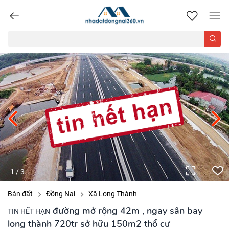
nhadatdongnai360.vn
1
/
3
Bán đất
Đồng Nai
Xã Long Thành
đường mở rộng 42m , ngay sân bay
TIN HẾT HẠN
long thành 720tr sở hữu 150m2 thổ cư