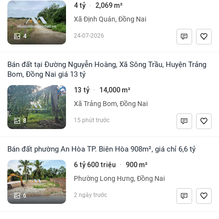
4 tỷ
2,069 m²
·
Xã Định Quán, Đồng Nai
4
24-07-2026
Bán đất tại Đường Nguyễn Hoàng, Xã Sông Trầu, Huyện Trảng
Bom, Đồng Nai giá 13 tỷ
13 tỷ
14,000 m²
·
Xã Trảng Bom, Đồng Nai
8
15 phút trước
Bán đất phường An Hòa TP. Biên Hòa 908m², giá chỉ 6,6 tỷ
6 tỷ 600 triệu
900 m²
·
Phường Long Hưng, Đồng Nai
6
2 ngày trước