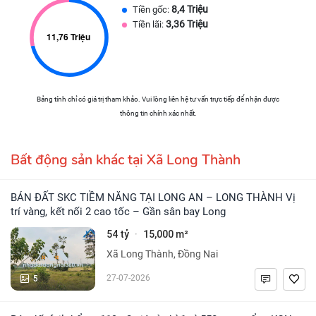
8,4 Triệu
Tiền gốc:
3,36 Triệu
Tiền lãi:
Bảng tính chỉ có giá trị tham khảo. Vui lòng liên hệ tư vấn trực tiếp để nhận được
thông tin chính xác nhất.
Bất động sản khác tại Xã Long Thành
BÁN ĐẤT SKC TIỀM NĂNG TẠI LONG AN – LONG THÀNH Vị
trí vàng, kết nối 2 cao tốc – Gần sân bay Long
54 tỷ
15,000 m²
·
Xã Long Thành, Đồng Nai
5
27-07-2026