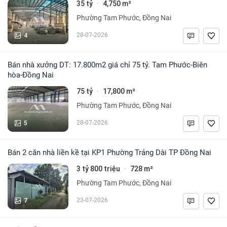
35 tỷ
4,750 m²
·
Phường Tam Phước, Đồng Nai
4
28-07-2026
Bán nhà xưởng DT: 17.800m2 giá chỉ 75 tỷ. Tam Phước-Biên
hòa-Đồng Nai
75 tỷ
17,800 m²
·
Phường Tam Phước, Đồng Nai
5
28-07-2026
Bán 2 căn nhà liền kề tại KP1 Phường Trảng Dài TP Đồng Nai
3 tỷ 800 triệu
728 m²
·
Phường Tam Phước, Đồng Nai
7
23-07-2026