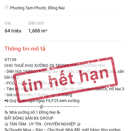
Phường Tam Phước, Đồng Nai
Giá
Diện tích
64 triệu
1,600 m²
Thông tin mô tả
XT159
CHO THUÊ KHO XƯỞNG SX TRONG CỤM CN ĐỒNG NAI
- Diện tích 1600m2 xưởng cao ráo chắc chắn nền chịu lực cao , sân
bãi rộng
- PCCC vác tường thẩm duyệt. Bình điện lớn
- Tiện ích xưởng gần quốc lộ 1A gần các KCN như AMATA, Hố Nai 3
- Giá có 64 triệu/1 tháng. Cọc 3 tháng
📲 Quý khách gọi ngay F6,F25 xem xưởng
———————————@———————————
📝 Nhà xưởng số 1 Đồng Nai 📝
BẤT ĐỘNG SẢN BX GROUP
🤝 TẬN TÂM - UY TÍN - CHUYÊN NGHIỆP 🤝
📝Chuyên Mua – Bán – Cho thuê: Nhà đất, mặt bằng, kho xưởng,