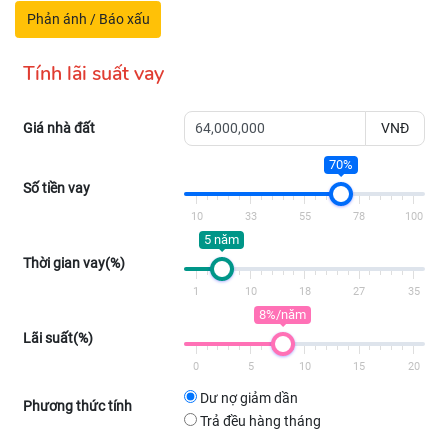
Phản ánh / Báo xấu
Tính lãi suất vay
Giá nhà đất
VNĐ
70%
Số tiền vay
10
33
55
78
100
5 năm
Thời gian vay(%)
1
10
18
27
35
8%/năm
Lãi suất(%)
0
5
10
15
20
Dư nợ giảm dần
Phương thức tính
Trả đều hàng tháng