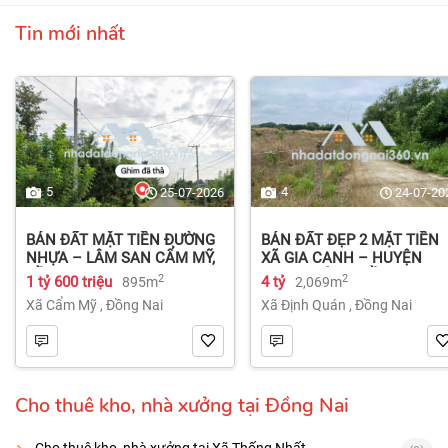
Tin mới nhất
5
4
25-07-2026
24-07-20
BÁN ĐẤT MẶT TIỀN ĐƯỜNG
BÁN ĐẤT ĐẸP 2 MẶT TIỀN
NHỰA – LÂM SAN CẨM MỸ,
XÃ GIA CANH – HUYỆN
ĐỒNG NAI.
ĐỊNH QUÁN – ĐỒNG NAI dt
2
2
1 tỷ 600 triệu
4 tỷ
895m
2,069m
2.069m² 4 tỷ
Xã Cẩm Mỹ
,
Đồng Nai
Xã Định Quán
,
Đồng Nai
Cho thuê kho, nhà xưởng tại Đồng Nai
Cho thuê kho, nhà xưởng tại Xã Thống Nhất