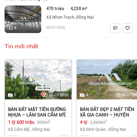
470 triệu
4,230 m²
·
Xã Nhơn Trạch, Đồng Nai
6
30-07-2026
Tin mới nhất
5
4
25-07-2026
24-07-20
BÁN ĐẤT MẶT TIỀN ĐƯỜNG
BÁN ĐẤT ĐẸP 2 MẶT TIỀN
NHỰA – LÂM SAN CẨM MỸ,
XÃ GIA CANH – HUYỆN
ĐỒNG NAI.
ĐỊNH QUÁN – ĐỒNG NAI dt
2
2
1 tỷ 600 triệu
4 tỷ
895m
2,069m
2.069m² 4 tỷ
Xã Cẩm Mỹ
,
Đồng Nai
Xã Định Quán
,
Đồng Nai