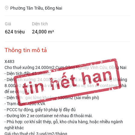
Phường Tân Triều, Đồng Nai
Giá
Diện tích
624 triệu
24,000 m²
Thông tin mô tả
X483
Cho thuê xưởng 24.000m2 Cụm Công Nghiệp Vĩnh Cửu, Đồng Nai
- Diện tích đất: 45.000m2
- Diện tích xưởng: 24.000m2 gồm 3 nhà xưởng, mỗi xưởng khoảng
8.000m2 còn lại là nhà văn phòng, p.bảo vệ, sân xe container, nhà
để xe công nhân.
- Diện tích : gác lửng khoảng 6500m2 (sài miễn phí)
- Trạm điện: 1200 KVA
- PCCC tự động, giấy tờ pháp lý đầy đủ
- Đường lớn 2 xe container né nhau đi thoải mái.
- Phù hợp: cơ khí sắt thép, gỗ, kho chứa hàng, hoặc nhiều ngành
nghề khác
Giá cho thuê chỉ: 3 usd/m2/tháng