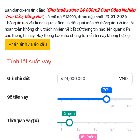
"Cho thuê xưởng 24.000m2 Cụm Công Nghiệp
Bạn đang xem tin đăng
Vĩnh Cửu, Đồng Nai"
29-01-2026
, có mã số #13909, được cập nhật
.
Thông tin rao vặt là do người đăng tin đăng tải toàn bộ thông tin. Chúng tôi
hoàn toàn không chịu trách nhiệm về bất cứ thông tin nào liên quan đến
các thông tin này. Hãy thông báo cho chúng tôi nếu tin này không hợp lệ.
Phản ánh / Báo xấu
Tính lãi suất vay
Giá nhà đất
VNĐ
70%
Số tiền vay
10
33
55
78
100
5 năm
Thời gian vay(%)
1
10
18
27
35
8%/năm