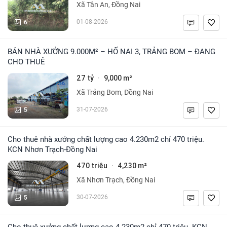
Xã Tân An, Đồng Nai
6
01-08-2026
BÁN NHÀ XƯỞNG 9.000M² – HỐ NAI 3, TRẢNG BOM – ĐANG
CHO THUÊ
27 tỷ
9,000 m²
·
Xã Trảng Bom, Đồng Nai
5
31-07-2026
Cho thuê nhà xưởng chất lượng cao 4.230m2 chỉ 470 triệu.
KCN Nhơn Trạch-Đồng Nai
470 triệu
4,230 m²
·
Xã Nhơn Trạch, Đồng Nai
5
30-07-2026
Cho thuê xưởng chất lượng cao 4.230m2 chỉ 470 triệu. KCN