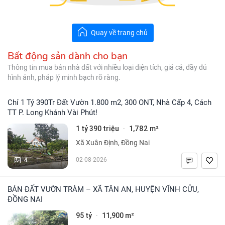
Quay về trang chủ
Bất động sản dành cho bạn
Thông tin mua bán nhà đất với nhiều loại diện tích, giá cả, đầy đủ
hình ảnh, pháp lý minh bạch rõ ràng.
Chỉ 1 Tỷ 390Tr Đất Vườn 1.800 m2, 300 ONT, Nhà Cấp 4, Cách
TT P. Long Khánh Vài Phút!
1 tỷ 390 triệu
1,782 m²
·
Xã Xuân Định, Đồng Nai
4
02-08-2026
BÁN ĐẤT VƯỜN TRÀM – XÃ TÂN AN, HUYỆN VĨNH CỬU,
ĐỒNG NAI
95 tỷ
11,900 m²
·