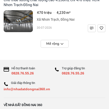
Nhơn Trạch-Đồng Nai
470 triệu
4,230 m²
·
Xã Nhơn Trạch, Đồng Nai
6
30-07-2026
Mở rộng
Hỗ trợ thanh toán
Trợ giúp đăng tin
0828.76.55.26
0828.76.55.26
Giải đáp thông tin
info@nhadatdongnai360.vn
VỀ NHÀ ĐẤT ĐỒNG NAI 360