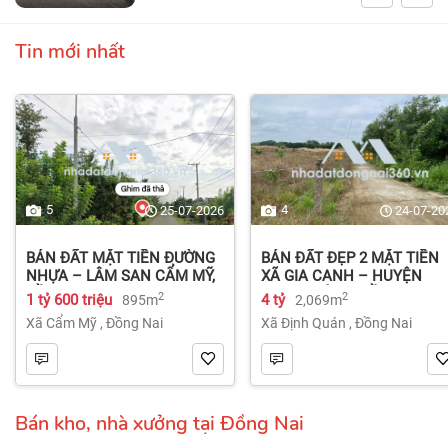
Tin mới nhất
5
4
25-07-2026
24-07-20
BÁN ĐẤT MẶT TIỀN ĐƯỜNG
BÁN ĐẤT ĐẸP 2 MẶT TIỀN
NHỰA – LÂM SAN CẨM MỸ,
XÃ GIA CANH – HUYỆN
ĐỒNG NAI.
ĐỊNH QUÁN – ĐỒNG NAI dt
2
2
1 tỷ 600 triệu
4 tỷ
895m
2,069m
2.069m² 4 tỷ
Xã Cẩm Mỹ
,
Đồng Nai
Xã Định Quán
,
Đồng Nai
Bán kho, nhà xưởng tại Đồng Nai