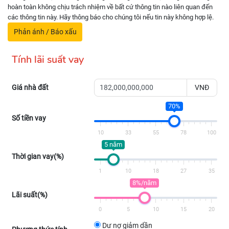
hoàn toàn không chịu trách nhiệm về bất cứ thông tin nào liên quan đến
các thông tin này. Hãy thông báo cho chúng tôi nếu tin này không hợp lệ.
Phản ánh / Báo xấu
Tính lãi suất vay
Giá nhà đất
VNĐ
70%
Số tiền vay
10
33
55
78
100
5 năm
Thời gian vay(%)
1
10
18
27
35
8%/năm
Lãi suất(%)
0
5
10
15
20
Dư nợ giảm dần