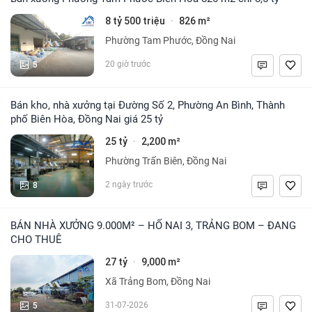
8 tỷ 500 triệu
826 m²
·
Phường Tam Phước, Đồng Nai
5
20 giờ trước
Bán kho, nhà xưởng tại Đường Số 2, Phường An Bình, Thành
phố Biên Hòa, Đồng Nai giá 25 tỷ
25 tỷ
2,200 m²
·
Phường Trấn Biên, Đồng Nai
8
2 ngày trước
BÁN NHÀ XƯỞNG 9.000M² – HỐ NAI 3, TRẢNG BOM – ĐANG
CHO THUÊ
27 tỷ
9,000 m²
·
Xã Trảng Bom, Đồng Nai
5
31-07-2026