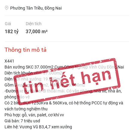
Phường Tân Triều, Đồng Nai
Giá
Diện tích
182 tỷ
37,000 m²
Thông tin mô tả
X441
Bán xưởng SKC 37.000m2 Cụm Công Nghiệp Vĩnh Cửu Đồng Nai
Diện tích khuôn viên: 37.000m2
Diện tích nhà xưởng: 19.800m2
Gồm 3 xưởng: 6.200m2, 6.800m2, 6.800m2
-Đường xe container đi thoải mái. Có văn phòng, nhà xe, nhà ăn,
phòng bảo vệ
Có 2 bình điện 1250Kva & 560Kva, có hệ thống PCCC tự động và
vách tường nghiệm thu
Phù hợp: gỗ, ván, palet, cơ khí vv
Giá bán: 7 triệu usd
Liên hệ: Vương Vũ B3,4,7 xem xưởng