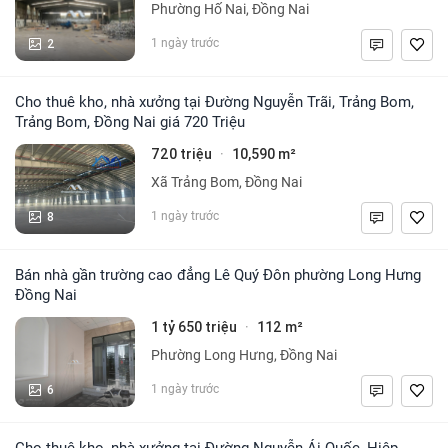
Phường Hố Nai, Đồng Nai
2
1 ngày trước
Cho thuê kho, nhà xưởng tại Đường Nguyễn Trãi, Trảng Bom,
Trảng Bom, Đồng Nai giá 720 Triệu
720 triệu
10,590 m²
·
Xã Trảng Bom, Đồng Nai
8
1 ngày trước
Bán nhà gần trường cao đẳng Lê Quý Đôn phường Long Hưng
Đồng Nai
1 tỷ 650 triệu
112 m²
·
Phường Long Hưng, Đồng Nai
6
1 ngày trước
Cho thuê kho, nhà xưởng tại Đường Nguyễn Ái Quốc, Hiệp