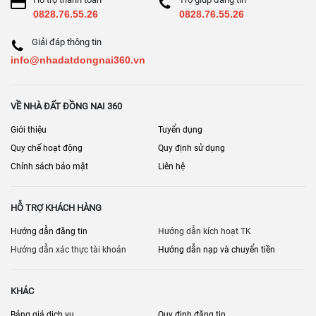
Kho – nhà xưởng
: ưu tiên đường xe tải, điện 3 pha (nếu có)
0828.76.55.26
0828.76.55.26
Cách lọc tin nhanh
Giải đáp thông tin
sổ/hoàn công
Nhà ở: lọc
, đường trước nhà
info@nhadatdongnai360.vn
thổ cư
Đất: lọc
, lối đi
diện tích, điện 3 pha, đường xe tải
Xưởng: lọc
VỀ NHÀ ĐẤT ĐỒNG NAI 360
Bán nhà đất Đồng Nai
Ngân sách linh hoạt: xem
Giới thiệu
Tuyển dụng
Quy chế hoạt động
Quy định sử dụng
Chính sách bảo mật
Liên hệ
HỖ TRỢ KHÁCH HÀNG
Hướng dẫn đăng tin
Hướng dẫn kích hoạt TK
Hướng dẫn xác thực tài khoản
Hướng dẫn nạp và chuyển tiền
KHÁC
Bảng giá dịch vụ
Quy định đăng tin