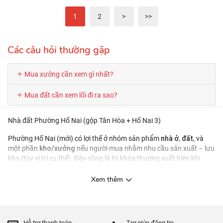
1
2
>
>>
Các câu hỏi thường gặp
Mua xưởng cần xem gì nhất?
Mua đất cần xem lối đi ra sao?
Nhà đất Phường Hố Nai (gộp Tân Hòa + Hố Nai 3)
nhà ở
đất
Phường Hố Nai (mới) có lợi thế ở nhóm sản phẩm
,
, và
kho/xưởng
một phần
nếu người mua nhắm nhu cầu sản xuất – lưu
kho (tùy vị trí cụ thể). Đây cũng là từ khóa thường xuất hiện khi
người dùng tìm bất động sản theo khu vực.
Nhóm tin được quan tâm
Xem thêm
Nhà riêng/nhà phố
: mua ở, ưu tiên hẻm xe hơi
Đất thổ cư
: mua xây, ưu tiên nền vuông vức
Hỗ trợ thanh toán
Trợ giúp đăng tin