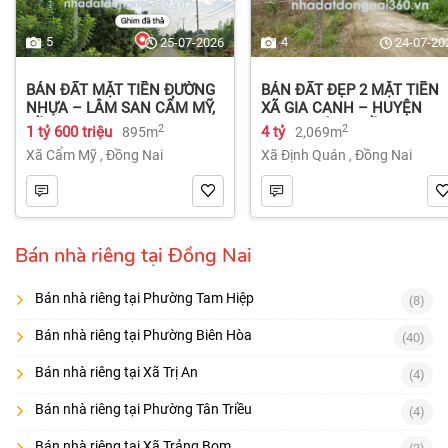
5
4
25-07-2026
24-07-20
BÁN ĐẤT MẶT TIỀN ĐƯỜNG
BÁN ĐẤT ĐẸP 2 MẶT TIỀN
NHỰA – LÂM SAN CẨM MỸ,
XÃ GIA CANH – HUYỆN
ĐỒNG NAI.
ĐỊNH QUÁN – ĐỒNG NAI dt
2
2
1 tỷ 600 triệu
4 tỷ
895m
2,069m
2.069m² 4 tỷ
Xã Cẩm Mỹ
,
Đồng Nai
Xã Định Quán
,
Đồng Nai
Bán nhà riêng tại Đồng Nai
Bán nhà riêng tại Phường Tam Hiệp
(8)
Bán nhà riêng tại Phường Biên Hòa
(40)
Bán nhà riêng tại Xã Trị An
(4)
Bán nhà riêng tại Phường Tân Triều
(4)
Bán nhà riêng tại Xã Trảng Bom