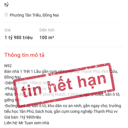
tỷ
Phường Tân Triều, Đồng Nai
Giá
Diện tích
1 tỷ 980 triệu
100 m²
Thông tin mô tả
N92
Bán nhà 1 Trệt 1 Lầu gần cụm công nghiệp Thạnh Phú Vĩnh Cửu,
Đồng Nai
-Diện tích đất: 100m2 5x20
-Pháp lý: sổ riêng thổ cư
-Nhà 1 trệt 1 lầu: có 1 phòng khách, 3 phòng ngủ, 2 toilet, sân ô tô,
giếng trời.
-Đường xe ô tô, sân ô tô, khu dân cư an ninh, gần ngay chợ, trưởng
tiểu học Tân Phú, bách hoá, gần cụm coing nghiệp Thạnh Phú vv
Giá bán: 1tỷ 980triệu
Liên hệ: Mr Tuan xem nhà