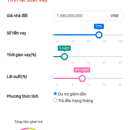
Giá nhà đất
VNĐ
70%
Số tiền vay
10
33
55
78
100
5 năm
Thời gian vay(%)
1
10
18
27
35
8%/năm
Lãi suất(%)
0
5
10
15
20
Dư nợ giảm dần
Phương thức tính
Trả đều hàng tháng