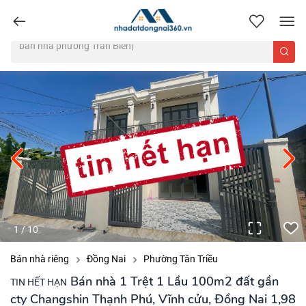
nhadatdongnai360.vn
1
/
10
Bán nhà riêng
Đồng Nai
Phường Tân Triều
Bán nhà 1 Trệt 1 Lầu 100m2 đất gần
TIN HẾT HẠN
cty Changshin Thạnh Phú, Vĩnh cửu, Đồng Nai 1,98