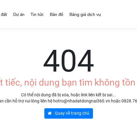
 đất
Dự án
Tin tức
Bản đồ
Bảng giá dịch vụ
404
t tiếc, nội dung bạn tìm không tồn 
Có thể nội dung đã bị xóa, hoặc link liên kết bị sai...
n cần hỗ trợ vui lòng liên hệ hotro@nhadatdongnai360.vn hoặc 0828.7
Quay về trang chủ