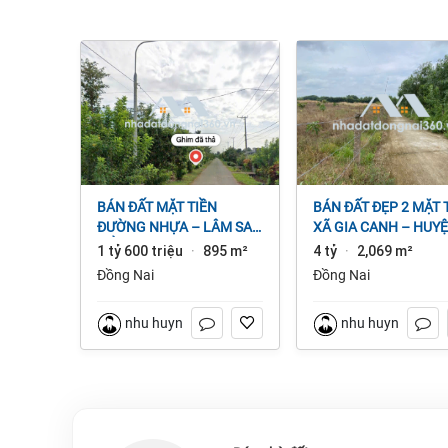
BÁN ĐẤT MẶT TIỀN
BÁN ĐẤT ĐẸP 2 MẶT TIỀN
ĐƯỜNG NHỰA – LÂM SAN
XÃ GIA CANH – HUY
CẨM MỸ, ĐỒNG NAI.
ĐỊNH QUÁN – ĐỒNG 
1 tỷ 600 triệu
895 m²
4 tỷ
2,069 m²
·
·
dt 2.069m² 4 tỷ
Đồng Nai
Đồng Nai
nhu huynh
nhu huynh