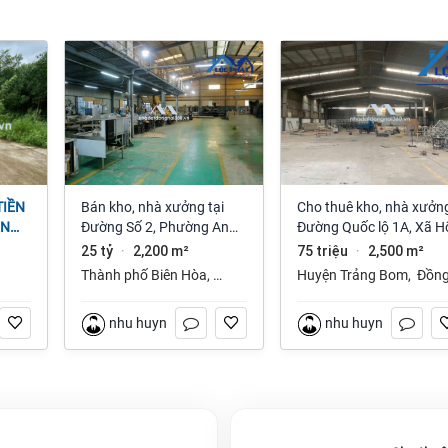
Bán kho, nhà xưởng tại
Cho thuê kho, nhà xưởng
ỆN
Đường Số 2, Phường An
Đường Quốc lộ 1A, Xã H
NAI
Bình, Thành phố Biên Hòa,
Nai 3, Trảng Bom, Đồng
25 tỷ
2,200 m²
75 triệu
2,500 m²
·
·
Đồng Nai giá 25 tỷ
Nai giá 75 Triệu
Thành phố Biên Hòa
,
Huyện Trảng Bom
,
Đồn
Đồng Nai
Nai
nhu huynh
nhu huynh