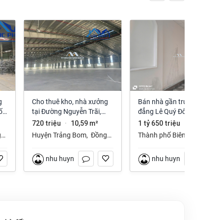
Cho thuê kho, nhà xưởng
Bán nhà gần trường cao
ố
tại Đường Nguyễn Trãi,
đẳng Lê Quý Đôn phường
Trảng Bom, Trảng Bom,
Long Hưng Đồng Nai
720 triệu
10,59 m²
1 tỷ 650 triệu
112 m²
·
·
Đồng Nai giá 720 Triệu
g
Huyện Trảng Bom
,
Đồng
Thành phố Biên Hòa
,
Nai
Đồng Nai
nhu huynh
nhu huynh