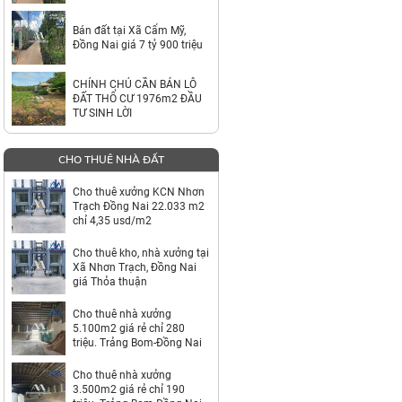
TỶ
Bán đất tại Xã Cẩm Mỹ,
Đồng Nai giá 7 tỷ 900 triệu
CHÍNH CHỦ CẦN BÁN LÔ
ĐẤT THỔ CƯ 1976m2 ĐẦU
TƯ SINH LỜI
CHO THUÊ NHÀ ĐẤT
Cho thuê xưởng KCN Nhơn
Trạch Đồng Nai 22.033 m2
chỉ 4,35 usd/m2
Cho thuê kho, nhà xưởng tại
Xã Nhơn Trạch, Đồng Nai
giá Thỏa thuận
Cho thuê nhà xưởng
5.100m2 giá rẻ chỉ 280
triệu. Trảng Bom-Đồng Nai
Cho thuê nhà xưởng
3.500m2 giá rẻ chỉ 190