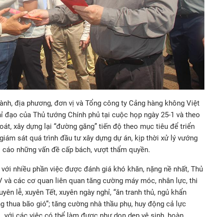
ành, địa phương, đơn vị và Tổng công ty Cảng hàng không Việt
ỉ đạo của Thủ tướng Chính phủ tại cuộc họp ngày 25-1 và theo
oát, xây dựng lại “đường găng” tiến độ theo mục tiêu để triển
 giám sát quá trình đầu tư xây dựng dự án, kịp thời xử lý vướng
o cáo những vấn đề cấp bách, vượt thẩm quyền.
 với nhiều phần việc được đánh giá khó khăn, nặng nề nhất, Thủ
và các cơ quan liên quan tăng cường máy móc, nhân lực, thi
 xuyên lễ, xuyên Tết, xuyên ngày nghỉ, “ăn tranh thủ, ngủ khẩn
g thua bão gió”; tăng cường nhà thầu phụ, huy động cả lực
 với các việc có thể làm được như dọn dẹp vệ sinh, hoàn