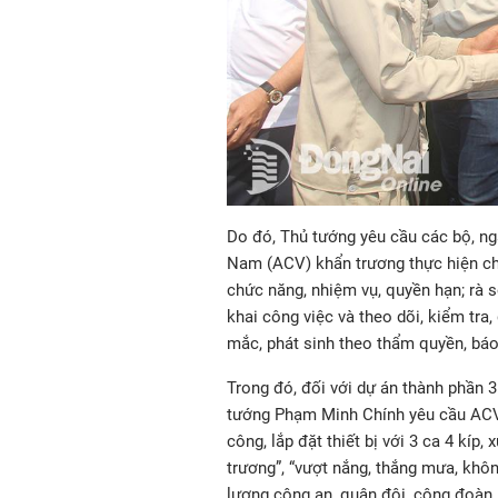
Do đó, Thủ tướng yêu cầu các bộ, ng
Nam (ACV) khẩn trương thực hiện ch
chức năng, nhiệm vụ, quyền hạn; rà s
khai công việc và theo dõi, kiểm tra,
mắc, phát sinh theo thẩm quyền, bá
Trong đó, đối với dự án thành phần 3
tướng Phạm Minh Chính yêu cầu ACV 
công, lắp đặt thiết bị với 3 ca 4 kíp,
trương”, “vượt nắng, thắng mưa, khôn
lượng công an, quân đội, công đoàn…