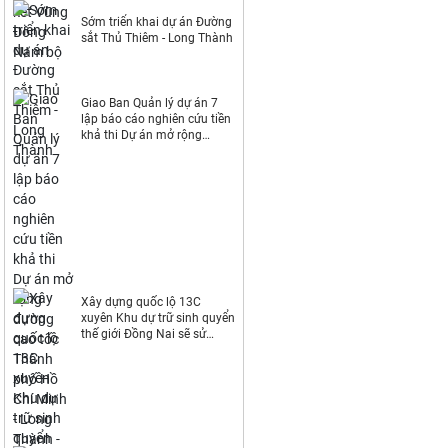
Sớm triển khai dự án Đường
sắt Thủ Thiêm - Long Thành
Giao Ban Quản lý dự án 7
lập báo cáo nghiên cứu tiền
khả thi Dự án mở rộng
đường cao tốc Thành phố
Hồ Chí Minh - Long Thành -
Dầu Giây
Xây dựng quốc lộ 13C
xuyên Khu dự trữ sinh quyển
thế giới Đồng Nai sẽ sử
dụng khoảng 44ha đất rừng