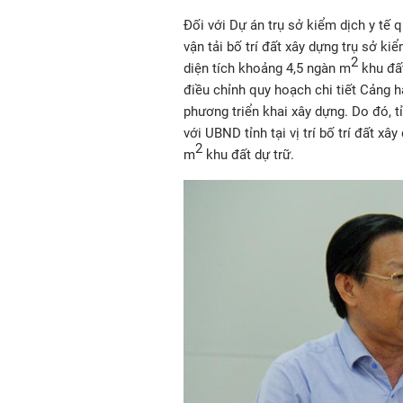
Đối với Dự án trụ sở kiểm dịch y tế 
vận tải bố trí đất xây dựng trụ sở k
2
diện tích khoảng 4,5 ngàn m
khu đất
điều chỉnh quy hoạch chi tiết Cảng 
phương triển khai xây dựng. Do đó, t
với UBND tỉnh tại vị trí bố trí đất xâ
2
m
khu đất dự trữ.