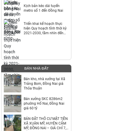
Kịch bản kéo dài tuyến
metro số 1 đến Đồng Nai
Triển khai kế hoạch thực
hiện Quy hoạch tỉnh thời kỳ
2021-2030, tầm nhìn đến
năm 2050
BÁN NHÀ ĐẤT
Bán kho, nhà xưởng tại Xã
Trảng Bom, Đồng Nai giá
Thỏa thuận
Bán xưởng SKC 8286m2
phường Hố Nai, Đồng Nai
giá 60 tỷ
BÁN ĐẤT THỔ CƯ MẶT TIỀN
XÃ XUÂN MỸ, HUYỆN CẨM
MỸ, ĐỒNG NAI – GIÁ CHỈ 7,9