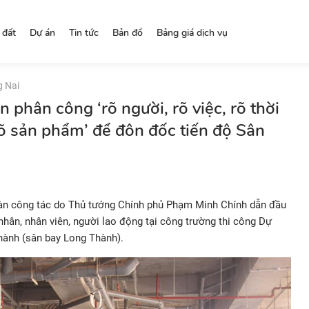
 đất
Dự án
Tin tức
Bản đồ
Bảng giá dịch vụ
g Nai
 phân công ‘rõ người, rõ việc, rõ thời
rõ sản phẩm’ để đôn đốc tiến độ Sân
oàn công tác do
Thủ tướng Chính phủ Phạm Minh Chính
dẫn đầu
nhân, nhân viên, người lao động tại công trường thi công Dự
ành (sân bay Long Thành).