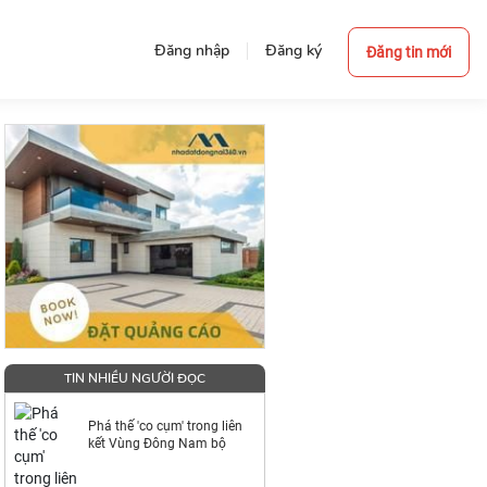
Đăng nhập
Đăng ký
Đăng tin mới
TIN NHIỀU NGƯỜI ĐỌC
Phá thế 'co cụm' trong liên
kết Vùng Đông Nam bộ