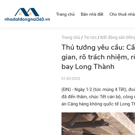
https://nhadatdongnai360.vn/
Trang chủ
Bán nhà đất
Cho thuê nhà
Trang chủ
/
Tin tức
/
Bất động sản Đồn
Thủ tướng yêu cầu: Cần
gian, rõ trách nhiệm, 
bay Long Thành
01-02-2025
(ĐN) - Ngày 1-2 (tức mùng 4 Tết), đ
đã đến thăm, chúc Tết cán bộ, công 
án Cảng hàng không quốc tế Long Th