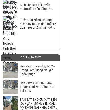
Kịch bản kéo dài tuyến
metro số 1 đến Đồng Nai
Triển khai kế hoạch thực
hiện Quy hoạch tỉnh thời kỳ
2021-2030, tầm nhìn đến
năm 2050
BÁN NHÀ ĐẤT
Bán kho, nhà xưởng tại Xã
Trảng Bom, Đồng Nai giá
Thỏa thuận
Bán xưởng SKC 8286m2
phường Hố Nai, Đồng Nai
giá 60 tỷ
BÁN ĐẤT THỔ CƯ MẶT TIỀN
XÃ XUÂN MỸ, HUYỆN CẨM
MỸ, ĐỒNG NAI – GIÁ CHỈ 7,9