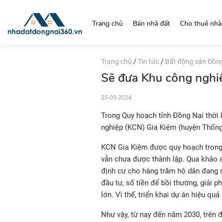
https://nhadatdongnai360.vn/
Trang chủ
Bán nhà đất
Cho thuê nhà
Trang chủ
/
Tin tức
/
Bất động sản Đồn
Sẽ đưa Khu công nghiệ
25-09-2024
Trong Quy hoạch tỉnh Đồng Nai thời
nghiệp (KCN) Gia Kiệm (huyện Thống
KCN Gia Kiệm được quy hoạch trong g
vẫn chưa được thành lập. Qua khảo sá
định cư cho hàng trăm hộ dân đang s
đầu tư, số tiền để bồi thường, giải p
lớn. Vì thế, triển khai dự án hiệu q
Như vậy, từ nay đến năm 2030, trên 