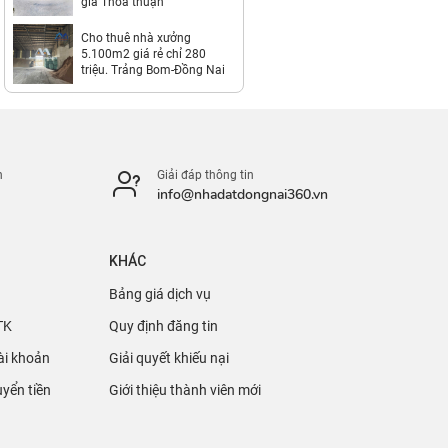
giá Thỏa thuận
Cho thuê nhà xưởng
5.100m2 giá rẻ chỉ 280
triệu. Trảng Bom-Đồng Nai
n
Giải đáp thông tin
info@nhadatdongnai360.vn
KHÁC
Bảng giá dịch vụ
TK
Quy định đăng tin
ài khoản
Giải quyết khiếu nại
yển tiền
Giới thiệu thành viên mới