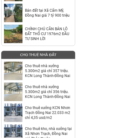
TỶ
Bán đất tại Xã Cẩm Mỹ,
Đồng Nai giá 7 tỷ 900 triệu
CHÍNH CHỦ CẦN BÁN LÔ
ĐẤT THỔ CƯ 1976m2 ĐẦU
TƯ SINH LỜI
CHO THUÊ NHÀ ĐẤT
Cho thuê nhà xưởng
5.300m2 giá chỉ 357 triệu.
KCN Long Thành-Đồng Nai
Cho thuê nhà xưởng
5.300m2 giá chỉ 356 triệu.
KCN Long Thành-Đồng Nai
Cho thuê xưởng KCN Nhơn
Trạch Đồng Nai 22.033 m2
chỉ 4,35 usd/m2
Cho thuê kho, nhà xưởng tại
Xã Nhơn Trạch, Đồng Nai