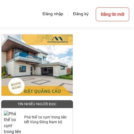
Đăng nhập
Đăng ký
Đăng tin mới
TIN NHIỀU NGƯỜI ĐỌC
Phá thế 'co cụm' trong liên
kết Vùng Đông Nam bộ