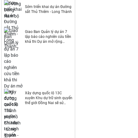
Sớm triển khai dự án Đường
sắt Thủ Thiêm - Long Thành
Giao Ban Quản lý dự án 7
lập báo cáo nghiên cứu tiền
khả thi Dự án mở rộng
đường cao tốc Thành phố
Hồ Chí Minh - Long Thành -
Dầu Giây
Xây dựng quốc lộ 13C
xuyên Khu dự trữ sinh quyển
thế giới Đồng Nai sẽ sử
dụng khoảng 44ha đất rừng