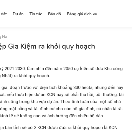
 đất
Dự án
Tin tức
Bản đồ
Bảng giá dịch vụ
g Nai
p Gia Kiệm ra khỏi quy hoạch
 kỳ 2021-2030, tầm nhìn đến năm 2050 dự kiến sẽ đưa Khu công
 Nhất) ra khỏi quy hoạch.
iai đoạn trước với diện tích khoảng 330 hécta, nhưng đến nay
t, nếu thực hiện dự án KCN này sẽ phải thu hồi, bồi thường, tái
inh sống trong khu vực dự án. Theo tính toán của một số nhà
hóng mặt bằng và tái định cư cho các hộ gia đình, cá nhân là rất
uả kinh tế sẽ không cao và ảnh hưởng đến nhiều hộ dân.
địa bàn tỉnh sẽ có 2 KCN được đưa ra khỏi quy hoạch là KCN