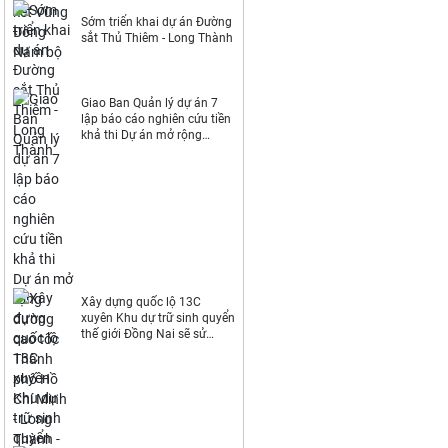
Sớm triển khai dự án Đường
sắt Thủ Thiêm - Long Thành
Giao Ban Quản lý dự án 7
lập báo cáo nghiên cứu tiền
khả thi Dự án mở rộng
đường cao tốc Thành phố
Hồ Chí Minh - Long Thành -
Dầu Giây
Xây dựng quốc lộ 13C
xuyên Khu dự trữ sinh quyển
thế giới Đồng Nai sẽ sử
dụng khoảng 44ha đất rừng