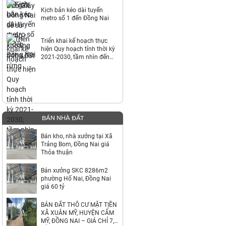
Kịch bản kéo dài tuyến
metro số 1 đến Đồng Nai
Triển khai kế hoạch thực
hiện Quy hoạch tỉnh thời kỳ
2021-2030, tầm nhìn đến
năm 2050
BÁN NHÀ ĐẤT
Bán kho, nhà xưởng tại Xã
Trảng Bom, Đồng Nai giá
Thỏa thuận
Bán xưởng SKC 8286m2
phường Hố Nai, Đồng Nai
giá 60 tỷ
BÁN ĐẤT THỔ CƯ MẶT TIỀN
XÃ XUÂN MỸ, HUYỆN CẨM
MỸ, ĐỒNG NAI – GIÁ CHỈ 7,9