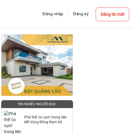
Đăng nhập
Đăng ký
Đăng tin mới
TIN NHIỀU NGƯỜI ĐỌC
Phá thế 'co cụm' trong liên
kết Vùng Đông Nam bộ