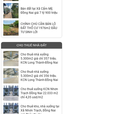
TỶ
Bán đất tại Xã Cẩm Mỹ,
Đồng Nai giá 7 tỷ 900 triệu
CHÍNH CHỦ CẦN BÁN LÔ
ĐẤT THỔ CƯ 1976m2 ĐẦU
TƯ SINH LỜI
CHO THUÊ NHÀ ĐẤT
Cho thuê nhà xưởng
5.300m2 giá chỉ 357 triệu.
KCN Long Thành-Đồng Nai
Cho thuê nhà xưởng
5.300m2 giá chỉ 356 triệu.
KCN Long Thành-Đồng Nai
Cho thuê xưởng KCN Nhơn
Trạch Đồng Nai 22.033 m2
chỉ 4,35 usd/m2
Cho thuê kho, nhà xưởng tại
Xã Nhơn Trạch, Đồng Nai