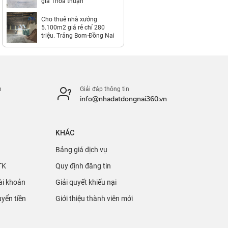
giá Thỏa thuận
Cho thuê nhà xưởng
5.100m2 giá rẻ chỉ 280
triệu. Trảng Bom-Đồng Nai
n
Giải đáp thông tin
info@nhadatdongnai360.vn
KHÁC
Bảng giá dịch vụ
TK
Quy định đăng tin
ài khoản
Giải quyết khiếu nại
yển tiền
Giới thiệu thành viên mới