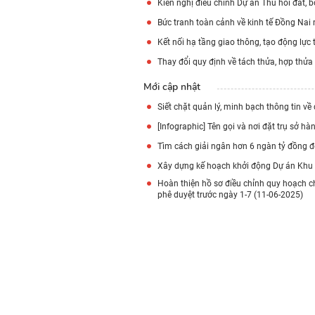
Kiến nghị điều chỉnh Dự án Thu hồi đất, b
Bức tranh toàn cảnh về kinh tế Đồng Nai
Kết nối hạ tầng giao thông, tạo động lực
Thay đổi quy định về tách thửa, hợp thửa
Mới cập nhật
Siết chặt quản lý, minh bạch thông tin về
[Infographic] Tên gọi và nơi đặt trụ sở 
Tìm cách giải ngân hơn 6 ngàn tỷ đồng đ
Xây dựng kế hoạch khởi động Dự án Khu T
Hoàn thiện hồ sơ điều chỉnh quy hoạch c
phê duyệt trước ngày 1-7 (11-06-2025)