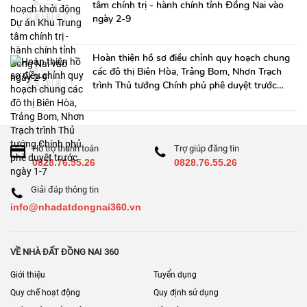
tâm chính trị - hành chính tỉnh Đồng Nai vào
ngày 2-9
Hoàn thiện hồ sơ điều chỉnh quy hoạch chung
các đô thị Biên Hòa, Trảng Bom, Nhơn Trạch
trình Thủ tướng Chính phủ phê duyệt trước
ngày 1-7
Hỗ trợ thanh toán
Trợ giúp đăng tin
0828.76.55.26
0828.76.55.26
Giải đáp thông tin
info@nhadatdongnai360.vn
VỀ NHÀ ĐẤT ĐỒNG NAI 360
Giới thiệu
Tuyển dụng
Quy chế hoạt động
Quy định sử dụng