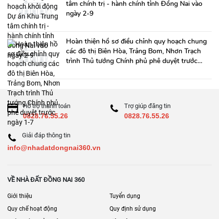
tâm chính trị - hành chính tỉnh Đồng Nai vào
ngày 2-9
Hoàn thiện hồ sơ điều chỉnh quy hoạch chung
các đô thị Biên Hòa, Trảng Bom, Nhơn Trạch
trình Thủ tướng Chính phủ phê duyệt trước
ngày 1-7
Hỗ trợ thanh toán
Trợ giúp đăng tin
0828.76.55.26
0828.76.55.26
Giải đáp thông tin
info@nhadatdongnai360.vn
VỀ NHÀ ĐẤT ĐỒNG NAI 360
Giới thiệu
Tuyển dụng
Quy chế hoạt động
Quy định sử dụng