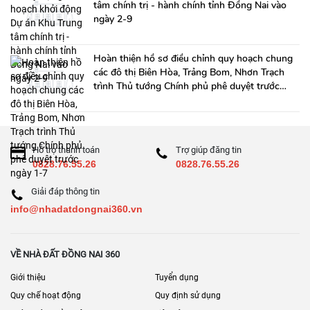
tâm chính trị - hành chính tỉnh Đồng Nai vào
ngày 2-9
Hoàn thiện hồ sơ điều chỉnh quy hoạch chung
các đô thị Biên Hòa, Trảng Bom, Nhơn Trạch
trình Thủ tướng Chính phủ phê duyệt trước
ngày 1-7
Hỗ trợ thanh toán
Trợ giúp đăng tin
0828.76.55.26
0828.76.55.26
Giải đáp thông tin
info@nhadatdongnai360.vn
VỀ NHÀ ĐẤT ĐỒNG NAI 360
Giới thiệu
Tuyển dụng
Quy chế hoạt động
Quy định sử dụng