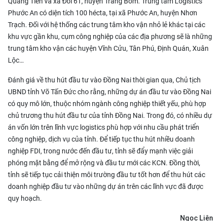
Quảng Tiến và xã Đồi 61, huyện Trảng Bom. Trung tâm Logistics
Phước An có diện tích 100 hécta, tại xã Phước An, huyện Nhơn
Trạch. Đối với hệ thống các trung tâm kho vận nhỏ lẻ khác tại các
khu vực gần khu, cụm công nghiệp của các địa phương sẽ là những
trung tâm kho vận các huyện Vĩnh Cửu, Tân Phú, Định Quán, Xuân
Lộc…
Đánh giá về thu hút đầu tư vào Đồng Nai thời gian qua, Chủ tịch
UBND tỉnh Võ Tấn Đức cho rằng, những dự án đầu tư vào Đồng Nai
có quy mô lớn, thuộc nhóm ngành công nghiệp thiết yếu, phù hợp
chủ trương thu hút đầu tư của tỉnh Đồng Nai. Trong đó, có nhiều dự
án vốn lớn trên lĩnh vực logistics phù hợp với nhu cầu phát triển
công nghiệp, dịch vụ của tỉnh. Để tiếp tục thu hút nhiều doanh
nghiệp FDI, trong nước đến đầu tư, tỉnh sẽ đẩy mạnh việc giải
phóng mặt bằng để mở rộng và đầu tư mới các KCN. Đồng thời,
tỉnh sẽ tiếp tục cải thiện môi trường đầu tư tốt hơn để thu hút các
doanh nghiệp đầu tư vào những dự án trên các lĩnh vực đã được
quy hoạch.
Ngọc Liên