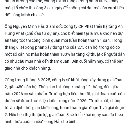
dự án đường cao tốc, chúng tôi đã tăng cường nhân lực và máy
móc, tổ chức thi công 3 ca/ngày để không chỉ đạt mà còn vượt tiến
độ” - ông Minh chia sẻ.
Ông Nguyễn Minh Hải, Giám đốc Công ty CP Phát triển hạ tầng An
Hưng Phát (chủ đầu tư dự án), cho biết hiện tại là mùa khô nên dự
án tăng tốc thi công, bình quân mỗi tuần hoàn thành 1 sàn. Trong
tháng 6, sẽ xong phần xây dựng thô của 275 căn hộ, trong đó có
một số căn hộ mẫu hoàn thiện 100% hạ tầng kỹ thuật để người dân
có nhu cầu mua nhà đến tham quan. Đến cuối năm nay, có thể bàn
giao nhà cho khách hàng.
Cũng trong tháng 6-2025, công ty sẽ khởi công xây dựng giai đoạn
2, gần 480 căn hộ. Thời gian thi công khoảng 12 tháng, đến giữa
năm 2026 có sản phẩm. Trường hợp tiêu thụ tốt, giai đoạn cuối của
dự án sẽ được thực hiện luôn trong năm 2026. “Trước mắt, chúng
tôi ấn định thời gian khởi công, hoàn thành giai đoạn 1 và giai đoạn
2. Nếu tiêu thụ thuận lợi, giai đoạn 3 sẽ triển khai ngay sau đó theo
hình thức cuốn chiếu” - ông Hải cho biết.