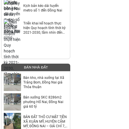
Kịch bản kéo dài tuyến
metro số 1 đến Đồng Nai
Triển khai kế hoạch thực
hiện Quy hoạch tỉnh thời kỳ
2021-2030, tầm nhìn đến
năm 2050
BÁN NHÀ ĐẤT
Bán kho, nhà xưởng tại Xã
Trảng Bom, Đồng Nai giá
Thỏa thuận
Bán xưởng SKC 8286m2
phường Hố Nai, Đồng Nai
giá 60 tỷ
BÁN ĐẤT THỔ CƯ MẶT TIỀN
XÃ XUÂN MỸ, HUYỆN CẨM
MỸ, ĐỒNG NAI – GIÁ CHỈ 7,9