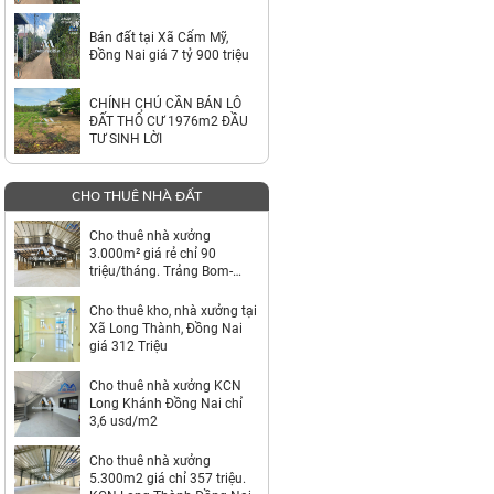
TỶ
Bán đất tại Xã Cẩm Mỹ,
Đồng Nai giá 7 tỷ 900 triệu
CHÍNH CHỦ CẦN BÁN LÔ
ĐẤT THỔ CƯ 1976m2 ĐẦU
TƯ SINH LỜI
CHO THUÊ NHÀ ĐẤT
Cho thuê nhà xưởng
3.000m² giá rẻ chỉ 90
triệu/tháng. Trảng Bom-
Đồng Nai
Cho thuê kho, nhà xưởng tại
Xã Long Thành, Đồng Nai
giá 312 Triệu
Cho thuê nhà xưởng KCN
Long Khánh Đồng Nai chỉ
3,6 usd/m2
Cho thuê nhà xưởng
5.300m2 giá chỉ 357 triệu.