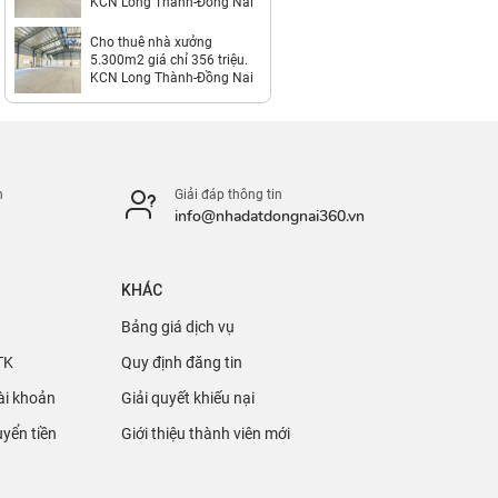
KCN Long Thành-Đồng Nai
Cho thuê nhà xưởng
5.300m2 giá chỉ 356 triệu.
KCN Long Thành-Đồng Nai
n
Giải đáp thông tin
info@nhadatdongnai360.vn
KHÁC
Bảng giá dịch vụ
TK
Quy định đăng tin
ài khoản
Giải quyết khiếu nại
yển tiền
Giới thiệu thành viên mới