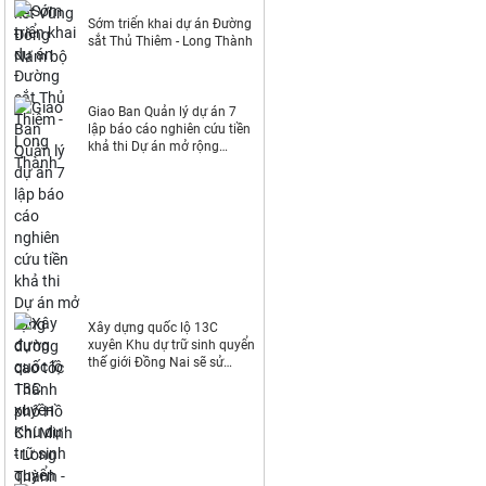
Sớm triển khai dự án Đường
sắt Thủ Thiêm - Long Thành
Giao Ban Quản lý dự án 7
lập báo cáo nghiên cứu tiền
khả thi Dự án mở rộng
đường cao tốc Thành phố
Hồ Chí Minh - Long Thành -
Dầu Giây
Xây dựng quốc lộ 13C
xuyên Khu dự trữ sinh quyển
thế giới Đồng Nai sẽ sử
dụng khoảng 44ha đất rừng