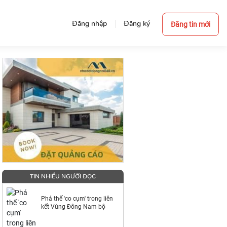
Đăng nhập
Đăng ký
Đăng tin mới
TIN NHIỀU NGƯỜI ĐỌC
Phá thế 'co cụm' trong liên
kết Vùng Đông Nam bộ