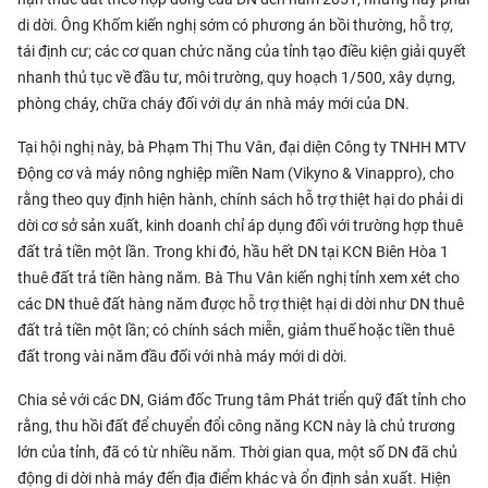
di dời. Ông Khốm kiến nghị sớm có phương án bồi thường, hỗ trợ,
tái định cư; các cơ quan chức năng của tỉnh tạo điều kiện giải quyết
nhanh thủ tục về đầu tư, môi trường, quy hoạch 1/500, xây dựng,
phòng cháy, chữa cháy đối với dự án nhà máy mới của DN.
Tại hội nghị này, bà Phạm Thị Thu Vân, đại diện Công ty TNHH MTV
Động cơ và máy nông nghiệp miền Nam (Vikyno & Vinappro), cho
rằng theo quy định hiện hành, chính sách hỗ trợ thiệt hại do phải di
dời cơ sở sản xuất, kinh doanh chỉ áp dụng đối với trường hợp thuê
đất trả tiền một lần. Trong khi đó, hầu hết DN tại KCN Biên Hòa 1
thuê đất trả tiền hàng năm. Bà Thu Vân kiến nghị tỉnh xem xét cho
các DN thuê đất hàng năm được hỗ trợ thiệt hại di dời như DN thuê
đất trả tiền một lần; có chính sách miễn, giảm thuế hoặc tiền thuê
đất trong vài năm đầu đối với nhà máy mới di dời.
Chia sẻ với các DN, Giám đốc Trung tâm Phát triển quỹ đất tỉnh cho
rằng, thu hồi đất để chuyển đổi công năng KCN này là chủ trương
lớn của tỉnh, đã có từ nhiều năm. Thời gian qua, một số DN đã chủ
động di dời nhà máy đến địa điểm khác và ổn định sản xuất. Hiện