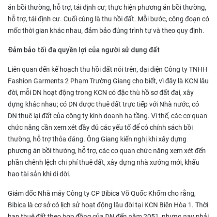
án bồi thường, hỗ trợ, tái định cư; thực hiện phương án bồi thường,
hỗ trợ, tái định cư. Cuối cùng là thu hồi đất. Mỗi bước, công đoạn có
mốc thời gian khác nhau, đảm bảo đúng trình tự và theo quy định.
Đảm bảo tối đa quyền lợi của người sử dụng đất
Liên quan đến kế hoạch thu hồi đất nói trên, đại diện Công ty TNHH
Fashion Garments 2 Phạm Trường Giang cho biết, vì đây là KCN lâu
đời, mỗi DN hoạt động trong KCN có đặc thù hồ sơ đất đai, xây
dựng khác nhau; có DN được thuê đất trực tiếp với Nhà nước, có
DN thuê lại đất của công ty kinh doanh hạ tầng. Vì thế, các cơ quan
chức năng cần xem xét đầy đủ các yếu tố để có chính sách bồi
thường, hỗ trợ thỏa đáng. Ông Giang kiến nghị khi xây dựng
phương án bồi thường, hỗ trợ, các cơ quan chức năng xem xét đến
phần chênh lệch chi phí thuê đất, xây dựng nhà xưởng mới, khấu
hao tài sản khi di dời.
Giám đốc Nhà máy Công ty CP Bibica Võ Quốc Khốm cho rằng,
Bibica là cơ sở có lịch sử hoạt động lâu đời tại KCN Biên Hòa 1. Thời
hạn thuê đất theo hợp đồng của DN đến năm 2051, nhưng nay phải