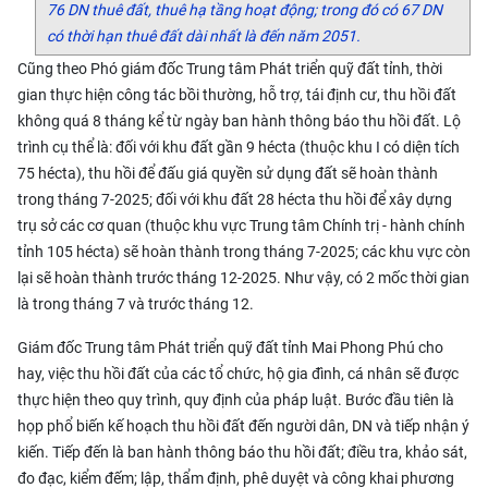
76 DN thuê đất, thuê hạ tầng hoạt động; trong đó có 67 DN
có thời hạn thuê đất dài nhất là đến năm 2051.
Cũng theo Phó giám đốc Trung tâm Phát triển quỹ đất tỉnh, thời
gian thực hiện công tác bồi thường, hỗ trợ, tái định cư, thu hồi đất
không quá 8 tháng kể từ ngày ban hành thông báo thu hồi đất. Lộ
trình cụ thể là: đối với khu đất gần 9 hécta (thuộc khu I có diện tích
75 hécta), thu hồi để đấu giá quyền sử dụng đất sẽ hoàn thành
trong tháng 7-2025; đối với khu đất 28 hécta thu hồi để xây dựng
trụ sở các cơ quan (thuộc khu vực Trung tâm Chính trị - hành chính
tỉnh 105 hécta) sẽ hoàn thành trong tháng 7-2025; các khu vực còn
lại sẽ hoàn thành trước tháng 12-2025. Như vậy, có 2 mốc thời gian
là trong tháng 7 và trước tháng 12.
Giám đốc Trung tâm Phát triển quỹ đất tỉnh Mai Phong Phú cho
hay, việc thu hồi đất của các tổ chức, hộ gia đình, cá nhân sẽ được
thực hiện theo quy trình, quy định của pháp luật. Bước đầu tiên là
họp phổ biến kế hoạch thu hồi đất đến người dân, DN và tiếp nhận ý
kiến. Tiếp đến là ban hành thông báo thu hồi đất; điều tra, khảo sát,
đo đạc, kiểm đếm; lập, thẩm định, phê duyệt và công khai phương