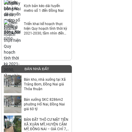
Kịch bản kéo dài tuyến
metro số 1 đến Đồng Nai
Triển khai kế hoạch thực
hiện Quy hoạch tỉnh thời kỳ
2021-2030, tầm nhìn đến
năm 2050
BÁN NHÀ ĐẤT
Bán kho, nhà xưởng tại Xã
Trảng Bom, Đồng Nai giá
Thỏa thuận
Bán xưởng SKC 8286m2
phường Hố Nai, Đồng Nai
giá 60 tỷ
BÁN ĐẤT THỔ CƯ MẶT TIỀN
XÃ XUÂN MỸ, HUYỆN CẨM
MỸ, ĐỒNG NAI – GIÁ CHỈ 7,9