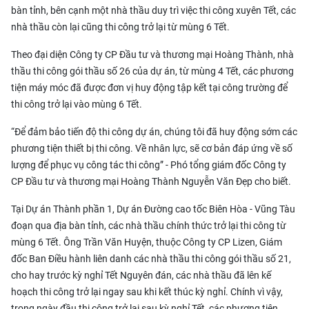
bàn tỉnh, bên cạnh một nhà thầu duy trì việc thi công xuyên Tết, các
nhà thầu còn lại cũng thi công trở lại từ mùng 6 Tết.
Theo đại diện Công ty CP Đầu tư và thương mại Hoàng Thành, nhà
thầu thi công gói thầu số 26 của dự án, từ mùng 4 Tết, các phương
tiện máy móc đã được đơn vị huy động tập kết tại công trường để
thi công trở lại vào mùng 6 Tết.
“Để đảm bảo tiến độ thi công dự án, chúng tôi đã huy động sớm các
phương tiện thiết bị thi công. Về nhân lực, sẽ cơ bản đáp ứng về số
lượng để phục vụ công tác thi công” - Phó tổng giám đốc Công ty
CP Đầu tư và thương mại Hoàng Thành Nguyễn Văn Đẹp cho biết.
Tại Dự án Thành phần 1, Dự án Đường cao tốc Biên Hòa - Vũng Tàu
đoạn qua địa bàn tỉnh, các nhà thầu chính thức trở lại thi công từ
mùng 6 Tết. Ông Trần Văn Huyện, thuộc Công ty CP Lizen, Giám
đốc Ban Điều hành liên danh các nhà thầu thi công gói thầu số 21,
cho hay trước kỳ nghỉ Tết Nguyên đán, các nhà thầu đã lên kế
hoạch thi công trở lại ngay sau khi kết thúc kỳ nghỉ. Chính vì vậy,
trong ngày đầu thi công trở lại sau kỳ nghỉ Tết, các phương tiện