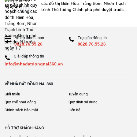
các đô thị Biên Hòa, Trảng Bom, Nhơn Trạch
trình Thủ tướng Chính phủ phê duyệt trước
ngày 1-7
Hỗ trợ thanh toán
Trợ giúp đăng tin
0828.76.55.26
0828.76.55.26
Giải đáp thông tin
info@nhadatdongnai360.vn
VỀ NHÀ ĐẤT ĐỒNG NAI 360
Giới thiệu
Tuyển dụng
Quy chế hoạt động
Quy định sử dụng
Chính sách bảo mật
Liên hệ
HỖ TRỢ KHÁCH HÀNG