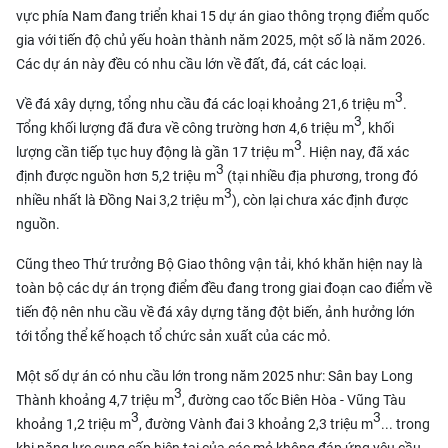
vực phía Nam đang triển khai 15 dự án giao thông trọng điểm quốc
gia với tiến độ chủ yếu hoàn thành năm 2025, một số là năm 2026.
Các dự án này đều có
nhu cầu lớn về đất, đá, cát
các loại.
3
Về đá xây dựng, tổng nhu cầu đá các loại khoảng 21,6 triệu m
.
3
Tổng khối lượng đã đưa về công trường hơn 4,6 triệu m
, khối
3
lượng cần tiếp tục huy động là gần 17 triệu m
. Hiện nay, đã xác
3
định được nguồn hơn 5,2 triệu m
(tại nhiều địa phương, trong đó
3
nhiều nhất là Đồng Nai 3,2 triệu m
), còn lại chưa xác định được
nguồn.
Cũng theo Thứ trưởng Bộ Giao thông vận tải, khó khăn hiện nay là
toàn bộ các dự án trọng điểm đều đang trong giai đoạn cao điểm về
tiến độ nên nhu cầu về đá xây dựng tăng đột biến, ảnh hưởng lớn
tới tổng thể kế hoạch tổ chức sản xuất của các mỏ.
Một số dự án có nhu cầu lớn trong năm 2025 như: Sân bay Long
3
Thành khoảng 4,7 triệu m
, đường cao tốc Biên Hòa - Vũng Tàu
3
3
khoảng 1,2 triệu m
, đường Vành đai 3 khoảng 2,3 triệu m
... trong