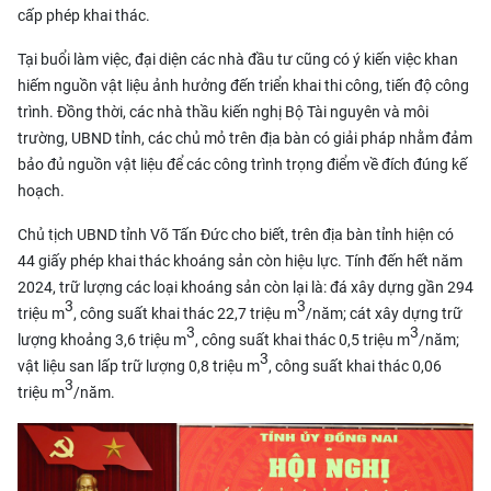
cấp phép khai thác.
Tại buổi làm việc, đại diện các nhà đầu tư cũng có ý kiến việc
khan
hiếm nguồn vật liệu
ảnh hưởng đến triển khai thi công, tiến độ công
trình. Đồng thời, các nhà thầu kiến nghị Bộ Tài nguyên và môi
trường, UBND tỉnh, các chủ mỏ trên địa bàn có giải pháp nhằm đảm
bảo đủ nguồn vật liệu để các công trình trọng điểm về đích đúng kế
hoạch.
Chủ tịch UBND tỉnh Võ Tấn Đức cho biết, trên địa bàn tỉnh hiện có
44 giấy phép khai thác khoáng sản còn hiệu lực. Tính đến hết năm
2024, trữ lượng các loại khoáng sản còn lại là: đá xây dựng gần 294
3
3
triệu m
, công suất khai thác 22,7 triệu m
/năm; cát xây dựng trữ
3
3
lượng khoảng 3,6 triệu m
, công suất khai thác 0,5 triệu m
/năm;
3
vật liệu san lấp trữ lượng 0,8 triệu m
, công suất khai thác 0,06
3
triệu m
/năm.