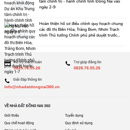
tâm chính trị - hành chính tỉnh Đồng Nai vào
ngày 2-9
Hoàn thiện hồ sơ điều chỉnh quy hoạch chung
các đô thị Biên Hòa, Trảng Bom, Nhơn Trạch
trình Thủ tướng Chính phủ phê duyệt trước
ngày 1-7
Hỗ trợ thanh toán
Trợ giúp đăng tin
0828.76.55.26
0828.76.55.26
Giải đáp thông tin
info@nhadatdongnai360.vn
VỀ NHÀ ĐẤT ĐỒNG NAI 360
Giới thiệu
Tuyển dụng
Quy chế hoạt động
Quy định sử dụng