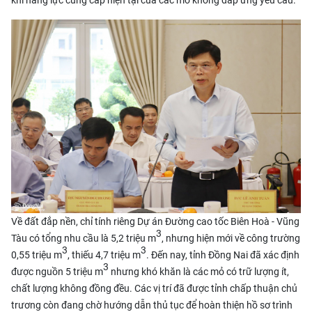
khi năng lực cung cấp hiện tại của các mỏ không đáp ứng yêu cầu.
Về đất đắp nền, chỉ tính riêng Dự án Đường cao tốc Biên Hoà - Vũng
3
Tàu có tổng nhu cầu là 5,2 triệu m
, nhưng hiện mới về công trường
3
3
0,55 triệu m
, thiếu 4,7 triệu m
. Đến nay, tỉnh Đồng Nai đã xác định
3
được nguồn 5 triệu m
nhưng khó khăn là các mỏ có trữ lượng ít,
chất lượng không đồng đều. Các vị trí đã được tỉnh chấp thuận chủ
trương còn đang chờ hướng dẫn thủ tục để hoàn thiện hồ sơ trình