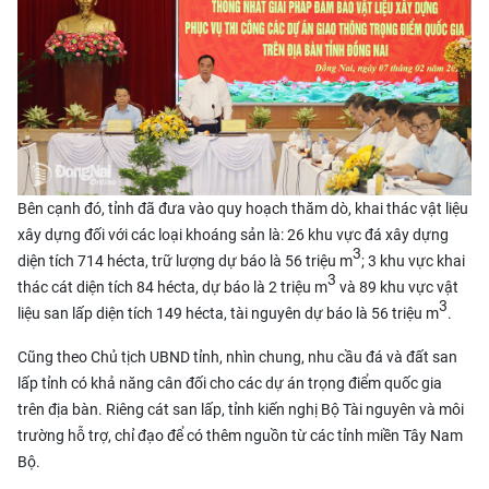
Bên cạnh đó, tỉnh đã đưa vào quy hoạch thăm dò, khai thác vật liệu
xây dựng đối với các loại khoáng sản là: 26 khu vực đá xây dựng
3
diện tích 714 hécta, trữ lượng dự báo là 56 triệu m
; 3 khu vực khai
3
thác cát diện tích 84 hécta, dự báo là 2 triệu m
và 89 khu vực vật
3
liệu san lấp diện tích 149 hécta, tài nguyên dự báo là 56 triệu m
.
Cũng theo Chủ tịch UBND tỉnh, nhìn chung, nhu cầu đá và đất san
lấp tỉnh có khả năng cân đối cho các dự án trọng điểm quốc gia
trên địa bàn. Riêng cát san lấp, tỉnh kiến nghị Bộ Tài nguyên và môi
trường hỗ trợ, chỉ đạo để có thêm nguồn từ các tỉnh miền Tây Nam
Bộ.