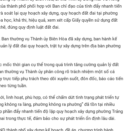
của thành phố phối hợp với Ban chỉ đạo của tỉnh đẩy nhanh tiến
rà soát lại quy hoạch xây dựng, quy hoạch đất đai tại phường
a học, khả thi, hiệu quả, xem xét cấp Giấy quyền sử dụng đất
hẽ, đúng quy định luật đất đai.
y, Ban thường vụ Thành ủy Biên Hòa đã xây dựng, ban hành kế
ản lý đất đai quy hoạch, trật tự xây dựng trên địa bàn phường
 mốc thời gian cụ thể trong quá trình tăng cường quản lý đất
Ban thường vụ Thành ủy phân công rõ trách nhiệm một số cá
 trực tiếp phụ trách theo dõi xuyên suốt, đôn đốc, báo cáo tiến
heo từng tuần.
, linh hoạt, phù hợp, có thể chấm dứt tình trạng phát triển tự
ng không ra làng, phường không ra phường” đã tồn tại nhiều
p phần đẩy nhanh tiến độ lập quy hoạch xây dựng phường Trảng
hai trong thực tế, đảm bảo cho sự phát triển ổn định lâu dài.
D thành phố xây dựng kế hoạch, đề án, chương trình hành