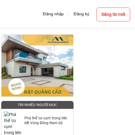
Đăng nhập
Đăng ký
Đăng tin mới
TIN NHIỀU NGƯỜI ĐỌC
Phá thế 'co cụm' trong liên
kết Vùng Đông Nam bộ