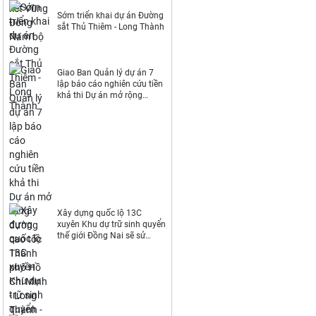
Sớm triển khai dự án Đường
sắt Thủ Thiêm - Long Thành
Giao Ban Quản lý dự án 7
lập báo cáo nghiên cứu tiền
khả thi Dự án mở rộng
đường cao tốc Thành phố
Hồ Chí Minh - Long Thành -
Dầu Giây
Xây dựng quốc lộ 13C
xuyên Khu dự trữ sinh quyển
thế giới Đồng Nai sẽ sử
dụng khoảng 44ha đất rừng