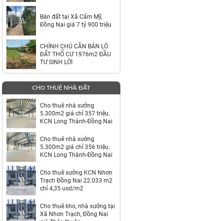
TỶ
Bán đất tại Xã Cẩm Mỹ,
Đồng Nai giá 7 tỷ 900 triệu
CHÍNH CHỦ CẦN BÁN LÔ
ĐẤT THỔ CƯ 1976m2 ĐẦU
TƯ SINH LỜI
CHO THUÊ NHÀ ĐẤT
Cho thuê nhà xưởng
5.300m2 giá chỉ 357 triệu.
KCN Long Thành-Đồng Nai
Cho thuê nhà xưởng
5.300m2 giá chỉ 356 triệu.
KCN Long Thành-Đồng Nai
Cho thuê xưởng KCN Nhơn
Trạch Đồng Nai 22.033 m2
chỉ 4,35 usd/m2
Cho thuê kho, nhà xưởng tại
Xã Nhơn Trạch, Đồng Nai