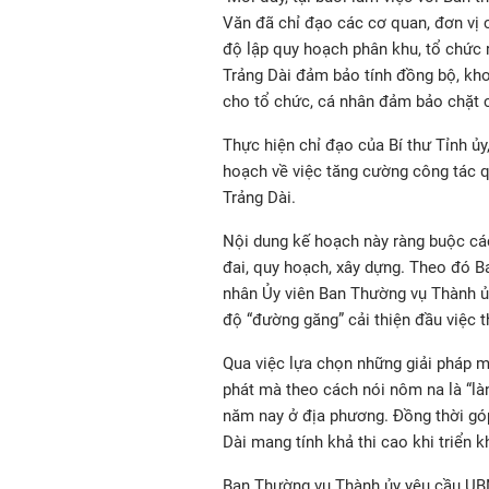
Văn đã chỉ đạo các cơ quan, đơn vị 
độ lập quy hoạch phân khu, tổ chức 
Trảng Dài đảm bảo tính đồng bộ, kho
cho tổ chức, cá nhân đảm bảo chặt c
Thực hiện chỉ đạo của Bí thư Tỉnh ủ
hoạch về việc tăng cường công tác qu
Trảng Dài.
Nội dung kế hoạch này ràng buộc các
đai, quy hoạch, xây dựng. Theo đó 
nhân Ủy viên Ban Thường vụ Thành ủy
độ “đường găng” cải thiện đầu việc t
Qua việc lựa chọn những giải pháp mới
phát mà theo cách nói nôm na là “là
năm nay ở địa phương. Đồng thời gó
Dài mang tính khả thi cao khi triển k
Ban Thường vụ Thành ủy yêu cầu UBN