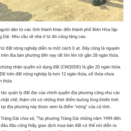
 người dân từ các tỉnh thành khác đến thành phố Biên Hòa lập
g Dài. Nhu cầu về nhà ở từ đó cũng tăng cao.
từ đất nông nghiệp diễn ra một cách ồ ạt. Đây cũng là nguyên
trên địa bàn phường đến nay rất lớn lên tới gần 28 ngàn thửa.
 chứng nhận quyền sử dụng đất (CNQSDĐ) là gần 20 ngàn thửa.
Đ trên đất nông nghiệp là hơn 12 ngàn thửa, số thửa chưa
n thửa.
g tác quản lý đất đai của chính quyền địa phương cũng như các
 chặt chẽ, thậm chí có những thời điểm buông lỏng khiến tình
 tại địa phương này được xem là điểm "nóng" của cả tỉnh.
 Trảng Dài chia sẻ, “Tại phường Trảng Dài những năm 1999 đến
đâu đâu cũng thấy, giao dịch mua bán đất có thể nói diễn ra