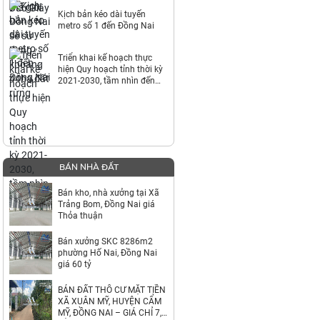
Kịch bản kéo dài tuyến
metro số 1 đến Đồng Nai
Triển khai kế hoạch thực
hiện Quy hoạch tỉnh thời kỳ
2021-2030, tầm nhìn đến
năm 2050
BÁN NHÀ ĐẤT
Bán kho, nhà xưởng tại Xã
Trảng Bom, Đồng Nai giá
Thỏa thuận
Bán xưởng SKC 8286m2
phường Hố Nai, Đồng Nai
giá 60 tỷ
BÁN ĐẤT THỔ CƯ MẶT TIỀN
XÃ XUÂN MỸ, HUYỆN CẨM
MỸ, ĐỒNG NAI – GIÁ CHỈ 7,9