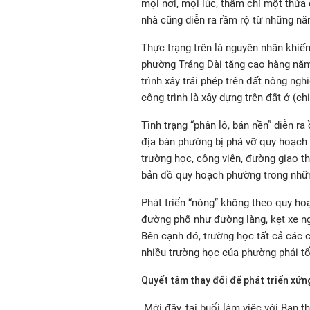
mọi nơi, mọi lúc, thậm chí một thửa 
nhà cũng diễn ra rầm rộ từ những n
Thực trạng trên là nguyên nhân khiến
phường Trảng Dài tăng cao hàng năm
trình xây trái phép trên đất nông ng
công trình là xây dựng trên đất ở (c
Tình trạng
“phân lô, bán nền”
diễn ra 
địa bàn phường bị phá vỡ quy hoạch
trường học, công viên, đường giao th
bản đồ quy hoạch phường trong nhữ
Phát triển “nóng” không theo quy hoạ
đường phố như đường làng, kẹt xe n
Bên cạnh đó, trường học tất cả các c
nhiều trường học của phường phải tổ
Quyết tâm thay đổi để phát triển xứ
Mới đây, tại buổi làm việc với Ban 