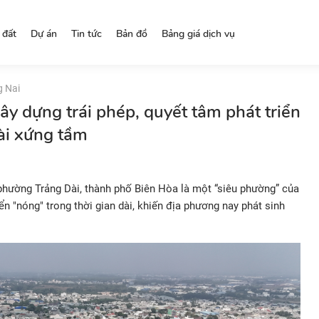
 đất
Dự án
Tin tức
Bản đồ
Bảng giá dịch vụ
g Nai
ây dựng trái phép, quyết tâm phát triển
ài xứng tầm
 phường Trảng Dài, thành phố Biên Hòa là một “siêu phường” của
iển "nóng" trong thời gian dài, khiến địa phương nay phát sinh