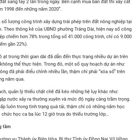
đất sang tay 2 lần trong ngày. Bên cạnh mua bán đất thì xây cất
ăm 1998 đến những năm 2020”.
 số lượng công trình xây dựng trái phép trên đất nông nghiệp tại
. Theo thông kê của UBND phường Trảng Dài, hiện nay số công
hiệp chiếm hơn 78% trong tổng số 41.000 công trình, chỉ có 9.000
hiếm gần 22%).
ồ ạt trong thời gian dài đã dẫn đến thực trạng nhiều dự án trên
 không thể thực hiện. Trong đó, một số quy hoạch dự án như
ông đã phải điểu chỉnh nhiều lần, thậm chí phải “xóa sổ” trên
ng năm qua.
ch, quản lý thiếu chặt chẽ đã kéo những hệ lụy khác như:
gập nước xảy ra thường xuyên và mức độ ngày càng trầm trọng.
ấp luôn trong tình trạng quá tải, thậm chí có những năm học
 chức học ca ba lúc 12 giờ trưa do thiếu trường lớp…
ng tầm
thường vụ Thành ủy Biên Hòa, Bí thư Tỉnh ủy Đồng Nai Vũ Hồng