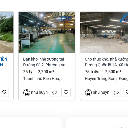
Bán kho, nhà xưởng tại
Cho thuê kho, nhà xưởng
ỆN
Đường Số 2, Phường An
Đường Quốc lộ 1A, Xã H
NAI
Bình, Thành phố Biên Hòa,
Nai 3, Trảng Bom, Đồng
25 tỷ
2,200 m²
75 triệu
2,500 m²
·
·
Đồng Nai giá 25 tỷ
Nai giá 75 Triệu
Thành phố Biên Hòa
,
Huyện Trảng Bom
,
Đồn
Đồng Nai
Nai
nhu huynh
nhu huynh