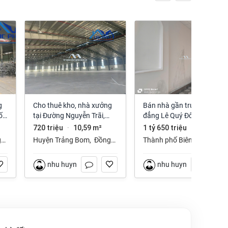
Cho thuê kho, nhà xưởng
Bán nhà gần trường cao
ố
tại Đường Nguyễn Trãi,
đẳng Lê Quý Đôn phường
Trảng Bom, Trảng Bom,
Long Hưng Đồng Nai
720 triệu
10,59 m²
1 tỷ 650 triệu
112 m²
·
·
Đồng Nai giá 720 Triệu
g
Huyện Trảng Bom
,
Đồng
Thành phố Biên Hòa
,
Nai
Đồng Nai
nhu huynh
nhu huynh