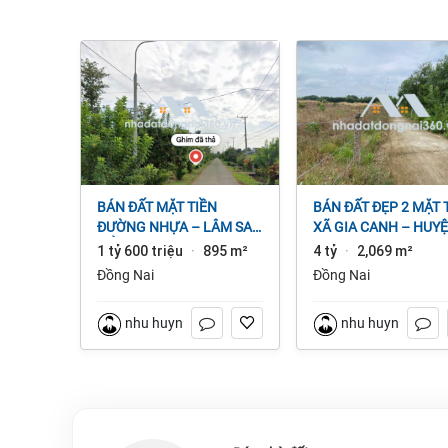
BÁN ĐẤT MẶT TIỀN
BÁN ĐẤT ĐẸP 2 MẶT TIỀN
ĐƯỜNG NHỰA – LÂM SAN
XÃ GIA CANH – HUY
CẨM MỸ, ĐỒNG NAI.
ĐỊNH QUÁN – ĐỒNG 
1 tỷ 600 triệu
895 m²
4 tỷ
2,069 m²
·
·
dt 2.069m² 4 tỷ
Đồng Nai
Đồng Nai
nhu huynh
nhu huynh