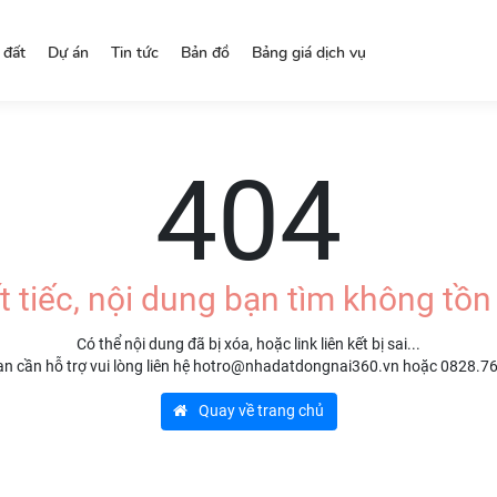
 đất
Dự án
Tin tức
Bản đồ
Bảng giá dịch vụ
404
t tiếc, nội dung bạn tìm không tồn 
Có thể nội dung đã bị xóa, hoặc link liên kết bị sai...
n cần hỗ trợ vui lòng liên hệ hotro@nhadatdongnai360.vn hoặc 0828.7
Quay về trang chủ