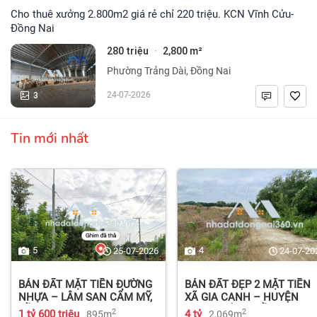
Cho thuê xưởng 2.800m2 giá rẻ chỉ 220 triệu. KCN Vĩnh Cửu-
Đồng Nai
280 triệu
2,800 m²
·
Phường Trảng Dài, Đồng Nai
3
24-07-2026
Tin mới nhất
5
4
25-07-2026
24-07-20
BÁN ĐẤT MẶT TIỀN ĐƯỜNG
BÁN ĐẤT ĐẸP 2 MẶT TIỀN
NHỰA – LÂM SAN CẨM MỸ,
XÃ GIA CANH – HUYỆN
ĐỒNG NAI.
ĐỊNH QUÁN – ĐỒNG NAI dt
2
2
1 tỷ 600 triệu
4 tỷ
895m
2,069m