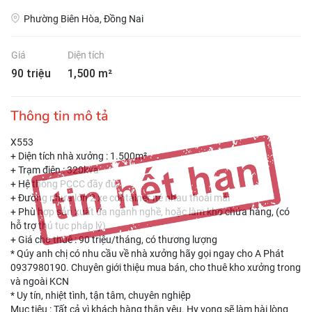
Phường Biên Hòa, Đồng Nai
Giá
Diện tích
90 triệu
1,500 m²
Thông tin mô tả
X553
+ Diện tích nhà xưởng : 1.500m²
+ Trạm điện : 320kva
+ Hệ thống PCCC đầy đủ
+ Đường nhựa lớn 2 xe container né nhau thoải mái
+ Phù hợp sản xuất đa ngành nghề, hoặc làm kho chứa hàng, (có
hỗ trợ thủ tục pháp lý)
+ Giá cho thuê : 90 triệu/tháng, có thương lượng
* Qúy anh chị có nhu cầu về nhà xưởng hãy gọi ngay cho A Phát
0937980190. Chuyên giới thiệu mua bán, cho thuê kho xưởng trong
và ngoài KCN
* Uy tín, nhiệt tình, tận tâm, chuyên nghiệp
Mục tiêu : Tất cả vì khách hàng thân yêu. Hy vọng sẽ làm hài lòng