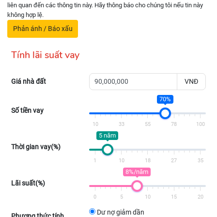
liên quan đến các thông tin này. Hãy thông báo cho chúng tôi nếu tin này
không hợp lệ.
Phản ánh / Báo xấu
Tính lãi suất vay
Giá nhà đất
VNĐ
70%
Số tiền vay
10
33
55
78
100
5 năm
Thời gian vay(%)
1
10
18
27
35
8%/năm
Lãi suất(%)
0
5
10
15
20
Dư nợ giảm dần
Phương thức tính