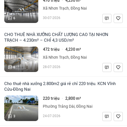
470 triệu
4,230 m²
·
Xã Nhơn Trạch, Đồng Nai
6
30-07-2026
CHO THUÊ NHÀ XƯỞNG CHẤT LƯỢNG CAO TẠI NHƠN
TRẠCH – 4.230m² – CHỈ 4,3 USD/m²
472 triệu
4,230 m²
·
Xã Nhơn Trạch, Đồng Nai
6
28-07-2026
Cho thuê nhà xưởng 2.800m2 giá rẻ chỉ 220 triệu. KCN Vĩnh
Cửu-Đồng Nai
220 triệu
2,800 m²
·
Phường Trảng Dài, Đồng Nai
3
24-07-2026