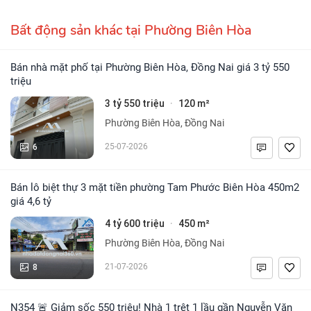
Bất động sản khác tại Phường Biên Hòa
Bán nhà mặt phố tại Phường Biên Hòa, Đồng Nai giá 3 tỷ 550
triệu
3 tỷ 550 triệu
120 m²
·
Phường Biên Hòa, Đồng Nai
6
25-07-2026
Bán lô biệt thự 3 mặt tiền phường Tam Phước Biên Hòa 450m2
giá 4,6 tỷ
4 tỷ 600 triệu
450 m²
·
Phường Biên Hòa, Đồng Nai
8
21-07-2026
N354 🚨 Giảm sốc 550 triệu! Nhà 1 trệt 1 lầu gần Nguyễn Văn