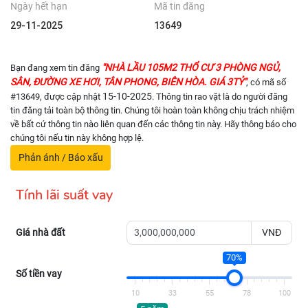
Ngày hết hạn
Mã tin đăng
29-11-2025
13649
"NHÀ LẦU 105M2 THỔ CƯ 3 PHÒNG NGỦ,
Bạn đang xem tin đăng
SÂN, ĐƯỜNG XE HƠI, TÂN PHONG, BIÊN HÒA. GIÁ 3TỶ"
, có mã số
15-10-2025
#13649, được cập nhật
. Thông tin rao vặt là do người đăng
tin đăng tải toàn bộ thông tin. Chúng tôi hoàn toàn không chịu trách nhiệm
về bất cứ thông tin nào liên quan đến các thông tin này. Hãy thông báo cho
chúng tôi nếu tin này không hợp lệ.
Phản ánh / Báo xấu
Tính lãi suất vay
Giá nhà đất
VNĐ
70%
Số tiền vay
10
33
55
78
100