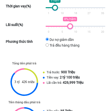
5 năm
Thời gian vay(%)
1
10
18
27
35
8%/năm
Lãi suất(%)
0
5
10
15
20
Dư nợ giảm dần
Phương thức tính
Trả đều hàng tháng
900 Triệu
Trả trước:
2 tỷ 100 triệu
Tiền vay:
426,999 Triệu
Lãi cần trả:
35 Triệu