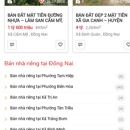
5
4
25-07-2026
24-07-20
BÁN ĐẤT MẶT TIỀN ĐƯỜNG
BÁN ĐẤT ĐẸP 2 MẶT TIỀN
NHỰA – LÂM SAN CẨM MỸ,
XÃ GIA CANH – HUYỆN
ĐỒNG NAI.
ĐỊNH QUÁN – ĐỒNG NAI dt
2
2
1 tỷ 600 triệu
4 tỷ
895m
2,069m
2.069m² 4 tỷ
Xã Cẩm Mỹ
,
Đồng Nai
Xã Định Quán
,
Đồng Nai
Bán nhà riêng tại Đồng Nai
Bán nhà riêng tại Phường Tam Hiệp
(8)
Bán nhà riêng tại Phường Biên Hòa
(40)
Bán nhà riêng tại Xã Trị An
(4)
Bán nhà riêng tại Phường Tân Triều
(4)
Bán nhà riêng tại Xã Trảng Bom
(3)
Bán nhà riêng tại Xã Bình Minh