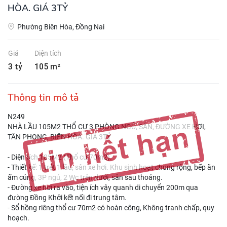
HÒA. GIÁ 3TỶ
Phường Biên Hòa, Đồng Nai
Giá
Diện tích
3 tỷ
105 m²
Thông tin mô tả
N249
NHÀ LẦU 105M2 THỔ CƯ 3 PHÒNG NGỦ, SÂN, ĐƯỜNG XE HƠI,
TÂN PHONG, BIÊN HÒA. GIÁ 3TỶ
- Diện tích 105M2 (Thổ cư 70m2).
- Thiết kế: 1 trệt 1 lầu, sân xe hơi. Khu sinh hoạt chung rộng, bếp ăn
ấm cúng, 3P ngủ, 2 Wc trên dưới, sân sau thoáng.
- Đường xe hơi ra vào, tiện ích vây quanh di chuyển 200m qua
đường Đồng Khởi kết nối đi trung tâm.
- Sổ hồng riêng thổ cư 70m2 có hoàn công, Không tranh chấp, quy
hoạch.