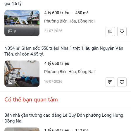
giá 4,6 tỷ
4 tỷ 600 triệu
450 m²
·
Phường Biên Hòa, Đồng Nai
8
21-07-2026
N354 🚨 Giảm sốc 550 triệu! Nhà 1 trệt 1 lầu gần Nguyễn Văn
Tiên, chỉ còn 4,65 tỷ.
4 tỷ 650 triệu
Phường Biên Hòa, Đồng Nai
3
16-07-2026
Có thể bạn quan tâm
Bán nhà gần trường cao đẳng Lê Quý Đôn phường Long Hưng
Đồng Nai
1 tỷ 650 triệu
112 m²
·