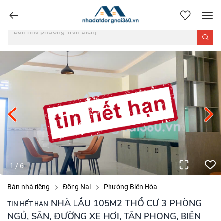
nhadatdongnai360.vn
1
/
6
Bán nhà riêng
Đồng Nai
Phường Biên Hòa
NHÀ LẦU 105M2 THỔ CƯ 3 PHÒNG
TIN HẾT HẠN
NGỦ, SÂN, ĐƯỜNG XE HƠI, TÂN PHONG, BIÊN