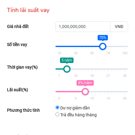
Tính lãi suất vay
Giá nhà đất
VNĐ
70%
Số tiền vay
10
33
55
78
100
5 năm
Thời gian vay(%)
1
10
18
27
35
8%/năm
Lãi suất(%)
0
5
10
15
20
Dư nợ giảm dần
Phương thức tính
Trả đều hàng tháng