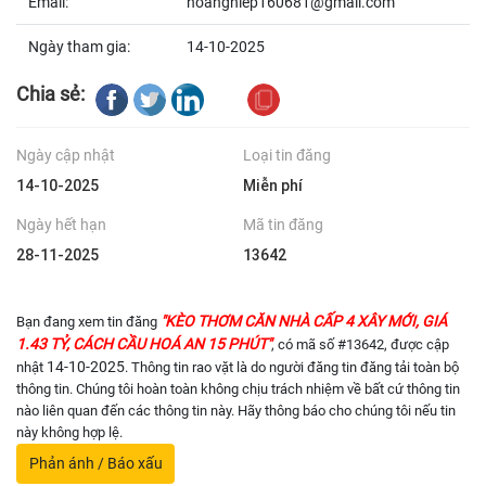
Email:
hoanghiep160681@gmail.com
Ngày tham gia:
14-10-2025
Chia sẻ:
Ngày cập nhật
Loại tin đăng
14-10-2025
Miễn phí
Ngày hết hạn
Mã tin đăng
28-11-2025
13642
"KÈO THƠM CĂN NHÀ CẤP 4 XÂY MỚI, GIÁ
Bạn đang xem tin đăng
1.43 TỶ, CÁCH CẦU HOÁ AN 15 PHÚT"
, có mã số #13642, được cập
14-10-2025
nhật
. Thông tin rao vặt là do người đăng tin đăng tải toàn bộ
thông tin. Chúng tôi hoàn toàn không chịu trách nhiệm về bất cứ thông tin
nào liên quan đến các thông tin này. Hãy thông báo cho chúng tôi nếu tin
này không hợp lệ.
Phản ánh / Báo xấu