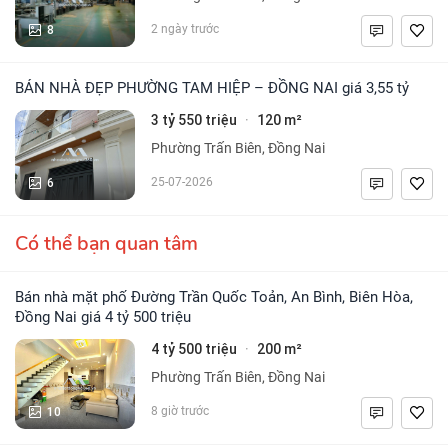
8
2 ngày trước
BÁN NHÀ ĐẸP PHƯỜNG TAM HIỆP – ĐỒNG NAI giá 3,55 tỷ
3 tỷ 550 triệu
120 m²
·
Phường Trấn Biên, Đồng Nai
6
25-07-2026
Có thể bạn quan tâm
Bán nhà mặt phố Đường Trần Quốc Toản, An Bình, Biên Hòa,
Đồng Nai giá 4 tỷ 500 triệu
4 tỷ 500 triệu
200 m²
·
Phường Trấn Biên, Đồng Nai
10
8 giờ trước