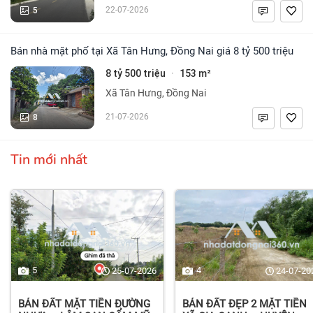
5
22-07-2026
Bán nhà mặt phố tại Xã Tân Hưng, Đồng Nai giá 8 tỷ 500 triệu
8 tỷ 500 triệu
153 m²
·
Xã Tân Hưng, Đồng Nai
8
21-07-2026
Tin mới nhất
5
4
25-07-2026
24-07-20
BÁN ĐẤT MẶT TIỀN ĐƯỜNG
BÁN ĐẤT ĐẸP 2 MẶT TIỀN