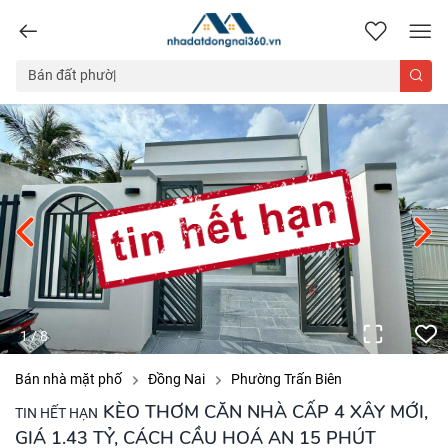
nhadatdongnai360.vn
1
/
8
Bán nhà mặt phố
Đồng Nai
Phường Trấn Biên
KÈO THƠM CĂN NHÀ CẤP 4 XÂY MỚI,
TIN HẾT HẠN
GIÁ 1.43 TỶ, CÁCH CẦU HOÁ AN 15 PHÚT