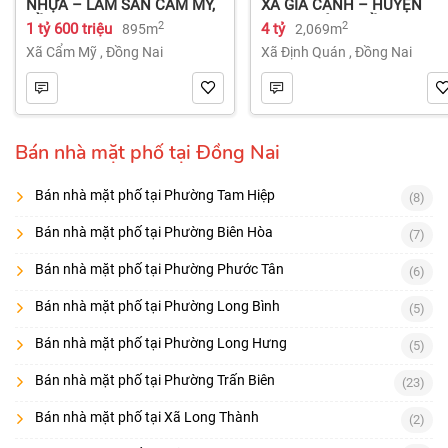
NHỰA – LÂM SAN CẨM MỸ,
XÃ GIA CANH – HUYỆN
ĐỒNG NAI.
ĐỊNH QUÁN – ĐỒNG NAI dt
2
2
1 tỷ 600 triệu
4 tỷ
895m
2,069m
2.069m² 4 tỷ
Xã Cẩm Mỹ
,
Đồng Nai
Xã Định Quán
,
Đồng Nai
Bán nhà mặt phố tại Đồng Nai
Bán nhà mặt phố tại Phường Tam Hiệp
(8)
Bán nhà mặt phố tại Phường Biên Hòa
(7)
Bán nhà mặt phố tại Phường Phước Tân
(6)
Bán nhà mặt phố tại Phường Long Bình
(5)
Bán nhà mặt phố tại Phường Long Hưng
(5)
Bán nhà mặt phố tại Phường Trấn Biên
(23)
Bán nhà mặt phố tại Xã Long Thành
(2)