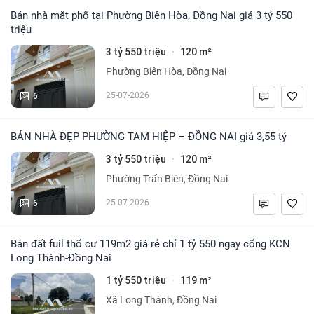
Bán nhà mặt phố tại Phường Biên Hòa, Đồng Nai giá 3 tỷ 550
triệu
3 tỷ 550 triệu
120 m²
·
Phường Biên Hòa, Đồng Nai
6
25-07-2026
BÁN NHÀ ĐẸP PHƯỜNG TAM HIỆP – ĐỒNG NAI giá 3,55 tỷ
3 tỷ 550 triệu
120 m²
·
Phường Trấn Biên, Đồng Nai
6
25-07-2026
Bán đất fuil thổ cư 119m2 giá rẻ chỉ 1 tỷ 550 ngay cổng KCN
Long Thành-Đồng Nai
1 tỷ 550 triệu
119 m²
·
Xã Long Thành, Đồng Nai