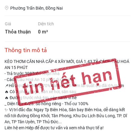
Phường Trấn Biên, Đồng Nai
Giá
Diện tích
Thỏa thuận
0 m²
Thông tin mô tả
KÈO THƠM CĂN NHÀ CẤP 4 XÂY MỚI, GIÁ 1.43 TỶ, CÁCH CẦU HOÁ
AN 15 PHÚT
- Trả trước 398Triệu nhận nhà
- Cách Cầu Hoá An 10 phút di chuyển
📌Hỗ trợ ngân hàng 70% dài hạn 30 năm lãi suất ưu đãi 6%/năm
🔥 Có 3 phòng ngủ, sân xe hơi, sân sau
🔥 Đường trước nhà 6m, cây xanh vỉ hè
_ Diện tích 4x25. Sổ hồng riêng - Thổ cư 100%
✨ Vị trí đắc địa: Ngay Tp Biên Hòa, Sân bay Biên Hòa, dễ dàng kết
nối tới đường Đồng Khởi, Tân Phong, Khu Du Lịch Bửu Long, TP. Dĩ
An, TP Tân Uyên, TP Thủ Đức...
Liên hệ em Hiệp để được tư vấn và xem nhà thực tế ạ!