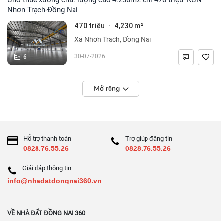
Nhơn Trạch-Đồng Nai
470 triệu
4,230 m²
·
Xã Nhơn Trạch, Đồng Nai
6
30-07-2026
Mở rộng
Hỗ trợ thanh toán
Trợ giúp đăng tin
0828.76.55.26
0828.76.55.26
Giải đáp thông tin
info@nhadatdongnai360.vn
VỀ NHÀ ĐẤT ĐỒNG NAI 360