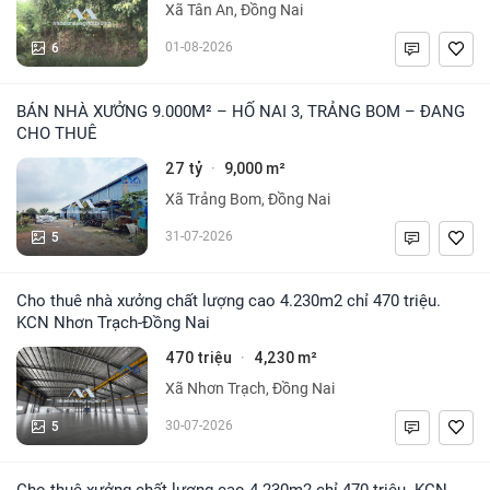
Xã Tân An, Đồng Nai
6
01-08-2026
BÁN NHÀ XƯỞNG 9.000M² – HỐ NAI 3, TRẢNG BOM – ĐANG
CHO THUÊ
27 tỷ
9,000 m²
·
Xã Trảng Bom, Đồng Nai
5
31-07-2026
Cho thuê nhà xưởng chất lượng cao 4.230m2 chỉ 470 triệu.
KCN Nhơn Trạch-Đồng Nai
470 triệu
4,230 m²
·
Xã Nhơn Trạch, Đồng Nai
5
30-07-2026
Cho thuê xưởng chất lượng cao 4.230m2 chỉ 470 triệu. KCN