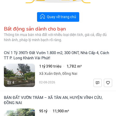
Quay về trang chủ
Bất động sản dành cho bạn
Thông tin mua bán nhà đất với nhiều loại diện tích, giá cả, đầy đủ
hình ảnh, pháp lý minh bạch rõ ràng.
Chỉ 1 Tỷ 390Tr Đất Vườn 1.800 m2, 300 ONT, Nhà Cấp 4, Cách
TT P. Long Khánh Vài Phút!
1 tỷ 390 triệu
1,782 m²
·
Xã Xuân Định, Đồng Nai
4
02-08-2026
BÁN ĐẤT VƯỜN TRÀM – XÃ TÂN AN, HUYỆN VĨNH CỬU,
ĐỒNG NAI
95 tỷ
11,900 m²
·