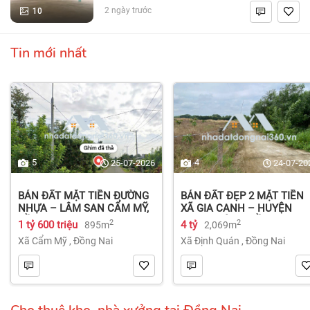
10
2 ngày trước
Tin mới nhất
5
4
25-07-2026
24-07-20
BÁN ĐẤT MẶT TIỀN ĐƯỜNG
BÁN ĐẤT ĐẸP 2 MẶT TIỀN
NHỰA – LÂM SAN CẨM MỸ,
XÃ GIA CANH – HUYỆN
ĐỒNG NAI.
ĐỊNH QUÁN – ĐỒNG NAI dt
2
2
1 tỷ 600 triệu
4 tỷ
895m
2,069m
2.069m² 4 tỷ
Xã Cẩm Mỹ
,
Đồng Nai
Xã Định Quán
,
Đồng Nai