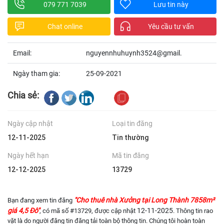
079 771 7039
Lưu tin này
Chat online
Yêu cầu tư vấn
Email:
nguyennhuhuynh3524@gmail.
Ngày tham gia:
25-09-2021
Chia sẻ:
Ngày cập nhật
Loại tin đăng
12-11-2025
Tin thường
Ngày hết hạn
Mã tin đăng
12-12-2025
13729
"Cho thuê nhà Xưởng tại Long Thành 7858m²
Bạn đang xem tin đăng
giá 4,5 Đô"
12-11-2025
, có mã số #13729, được cập nhật
. Thông tin rao
vặt là do người đăng tin đăng tải toàn bộ thông tin. Chúng tôi hoàn toàn