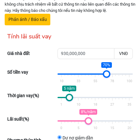
không chịu trách nhiệm về bất cứ thông tin nào liên quan đến các thông tin
này. Hãy thông báo cho chúng tôi nếu tin này không hợp lệ.
Phản ánh / Báo xấu
Tính lãi suất vay
Giá nhà đất
VNĐ
70%
Số tiền vay
10
33
55
78
100
5 năm
Thời gian vay(%)
1
10
18
27
35
8%/năm
Lãi suất(%)
0
5
10
15
20
Dư nợ giảm dần