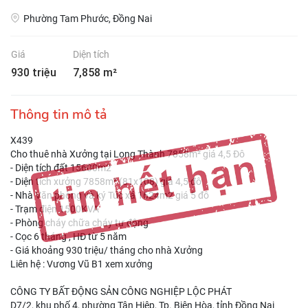
Phường Tam Phước, Đồng Nai
Giá
Diện tích
930 triệu
7,858 m²
Thông tin mô tả
X439
Cho thuê nhà Xưởng tại Long Thành 7858m² giá 4,5 Đô
- Diện tích đất 15600m2
- Diện tích xưởng 7858m² (81x108) giá 4,5 đô
- Nhà Văn phòng và ký Túc xá 1624m2 giá 5 đô
- Trạm điện 1500KVA
- Phòng cháy chữa cháy tự động
- Cọc 6 tháng , HĐ từ 5 năm
- Giá khoảng 930 triệu/ tháng cho nhà Xưởng
Liên hệ : Vương Vũ B1 xem xưởng
CÔNG TY BẤT ĐỘNG SẢN CÔNG NGHIỆP LỘC PHÁT
D7/2, khu phố 4, phường Tân Hiệp, Tp. Biên Hòa, tỉnh Đồng Nai