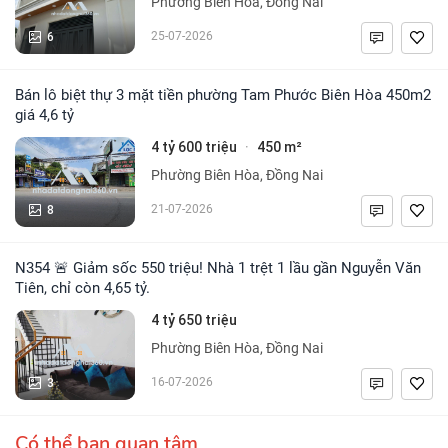
Phường Biên Hòa, Đồng Nai
6
25-07-2026
Bán lô biệt thự 3 mặt tiền phường Tam Phước Biên Hòa 450m2
giá 4,6 tỷ
4 tỷ 600 triệu
450 m²
·
Phường Biên Hòa, Đồng Nai
8
21-07-2026
N354 🚨 Giảm sốc 550 triệu! Nhà 1 trệt 1 lầu gần Nguyễn Văn
Tiên, chỉ còn 4,65 tỷ.
4 tỷ 650 triệu
Phường Biên Hòa, Đồng Nai
3
16-07-2026
Có thể bạn quan tâm