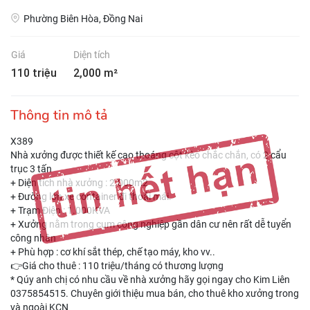
Phường Biên Hòa, Đồng Nai
Giá
Diện tích
110 triệu
2,000 m²
Thông tin mô tả
X389
Nhà xưởng được thiết kế cao thoáng cột kèo chắc chắn, có 2 cẩu
trục 3 tấn
+ Diện tích nhà xưởng : 2.000m2
+ Đường lớn xe container đi thoải mái.
+ Trạm Điện : 1.000KVA
+ Xưởng nằm trong cụm công nghiệp gần dân cư nên rất dễ tuyển
công nhân
+ Phù hợp : cơ khí sắt thép, chế tạo máy, kho vv..
👉Giá cho thuê : 110 triệu/tháng có thương lượng
* Qúy anh chị có nhu cầu về nhà xưởng hãy gọi ngay cho Kim Liên
0375854515. Chuyên giới thiệu mua bán, cho thuê kho xưởng trong
và ngoài KCN