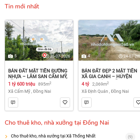
Tin mới nhất
5
4
25-07-2026
24-07-20
BÁN ĐẤT MẶT TIỀN ĐƯỜNG
BÁN ĐẤT ĐẸP 2 MẶT TIỀN
NHỰA – LÂM SAN CẨM MỸ,
XÃ GIA CANH – HUYỆN
ĐỒNG NAI.
ĐỊNH QUÁN – ĐỒNG NAI dt
2
2
1 tỷ 600 triệu
4 tỷ
895m
2,069m
2.069m² 4 tỷ
Xã Cẩm Mỹ
,
Đồng Nai
Xã Định Quán
,
Đồng Nai
Cho thuê kho, nhà xưởng tại Đồng Nai
Cho thuê kho, nhà xưởng tại Xã Thống Nhất
(9)