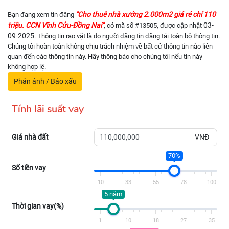
"Cho thuê nhà xưởng 2.000m2 giá rẻ chỉ 110
Bạn đang xem tin đăng
triệu. CCN Vĩnh Cửu-Đồng Nai"
03-
, có mã số #13505, được cập nhật
09-2025
. Thông tin rao vặt là do người đăng tin đăng tải toàn bộ thông tin.
Chúng tôi hoàn toàn không chịu trách nhiệm về bất cứ thông tin nào liên
quan đến các thông tin này. Hãy thông báo cho chúng tôi nếu tin này
không hợp lệ.
Phản ánh / Báo xấu
Tính lãi suất vay
Giá nhà đất
VNĐ
70%
Số tiền vay
10
33
55
78
100
5 năm
Thời gian vay(%)
1
10
18
27
35