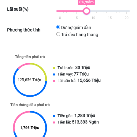
8%/năm
Lãi suất(%)
0
5
10
15
20
Dư nợ giảm dần
Phương thức tính
Trả đều hàng tháng
33 Triệu
Trả trước:
77 Triệu
Tiền vay:
15,656 Triệu
Lãi cần trả:
1,283 Triệu
Tiền gốc:
513,333 Ngàn
Tiền lãi: