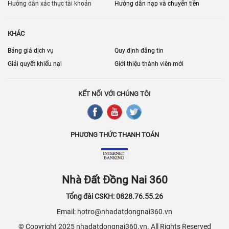
người thuê.
Hướng dẫn xác thực tài khoản
Hướng dẫn nạp và chuyển tiền
KHÁC
Bảng giá dịch vụ
Quy định đăng tin
Giải quyết khiếu nại
Giới thiệu thành viên mới
KẾT NỐI VỚI CHÚNG TÔI
PHƯƠNG THỨC THANH TOÁN
Nhà Đất Đồng Nai 360
Tổng đài CSKH: 0828.76.55.26
Email: hotro@nhadatdongnai360.vn
© Copyright 2025 nhadatdongnai360.vn. All Rights Reserved