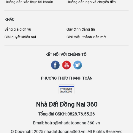
người thuê.
Hướng dẫn xác thực tài khoản
Hướng dẫn nạp và chuyển tiền
KHÁC
Bảng giá dịch vụ
Quy định đăng tin
Giải quyết khiếu nại
Giới thiệu thành viên mới
KẾT NỐI VỚI CHÚNG TÔI
PHƯƠNG THỨC THANH TOÁN
Nhà Đất Đồng Nai 360
Tổng đài CSKH: 0828.76.55.26
Email: hotro@nhadatdongnai360.vn
© Copyright 2025 nhadatdongnai360.vn. All Rights Reserved