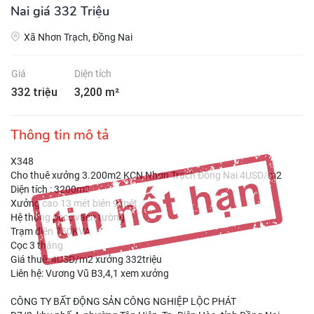
Nai giá 332 Triệu
Xã Nhơn Trạch, Đồng Nai
Giá
Diện tích
332 triệu
3,200 m²
Thông tin mô tả
X348
Cho thuê xưởng 3.200m2 KCN Nhơn Trạch Đồng Nai 4USD/m2
Diện tích : 3200m2
Xưởng cao 13 mét biên 9 mét
Hệ thống pccc vách tường
Trạm điện 750KVA
Cọc 3 tháng
Giá thuê: 4USD/m2 xưởng 332triệu
Liên hệ: Vương Vũ B3,4,1 xem xưởng
CÔNG TY BẤT ĐỘNG SẢN CÔNG NGHIỆP LỘC PHÁT