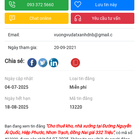
093 372 5660
Lưu tin này
Chat online
Yêu cầu tư vấn
Email:
vuongvudatxanhdnb@gmail.c
Ngày tham gia:
20-09-2021
Chia sẻ:
Ngày cập nhật
Loại tin đăng
04-07-2025
Miễn phí
Ngày hết hạn
Mã tin đăng
18-08-2025
13220
"Cho thuê kho, nhà xưởng tại Đường Nguyễn
Bạn đang xem tin đăng
Ái Quốc, Hiệp Phước, Nhơn Trạch, Đồng Nai giá 332 Triệu"
, có mã số