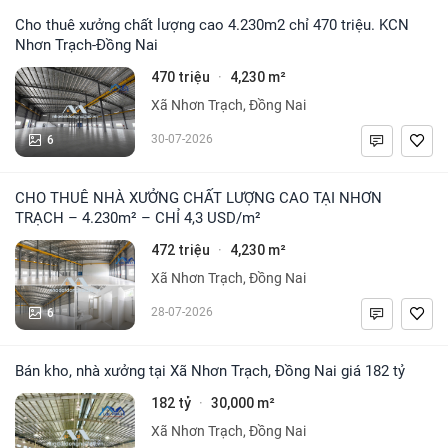
Cho thuê xưởng chất lượng cao 4.230m2 chỉ 470 triệu. KCN
Nhơn Trạch-Đồng Nai
470 triệu
4,230 m²
·
Xã Nhơn Trạch, Đồng Nai
6
30-07-2026
CHO THUÊ NHÀ XƯỞNG CHẤT LƯỢNG CAO TẠI NHƠN
TRẠCH – 4.230m² – CHỈ 4,3 USD/m²
472 triệu
4,230 m²
·
Xã Nhơn Trạch, Đồng Nai
6
28-07-2026
Bán kho, nhà xưởng tại Xã Nhơn Trạch, Đồng Nai giá 182 tỷ
182 tỷ
30,000 m²
·
Xã Nhơn Trạch, Đồng Nai