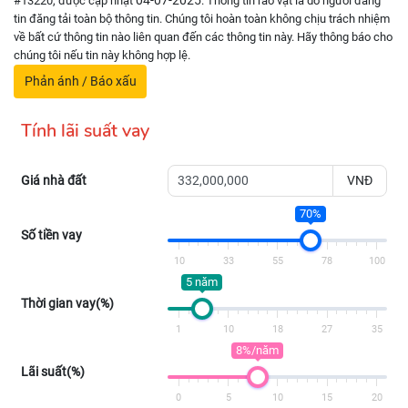
04-07-2025
#13220, được cập nhật
. Thông tin rao vặt là do người đăng
tin đăng tải toàn bộ thông tin. Chúng tôi hoàn toàn không chịu trách nhiệm
về bất cứ thông tin nào liên quan đến các thông tin này. Hãy thông báo cho
chúng tôi nếu tin này không hợp lệ.
Phản ánh / Báo xấu
Tính lãi suất vay
Giá nhà đất
VNĐ
70%
Số tiền vay
10
33
55
78
100
5 năm
Thời gian vay(%)
1
10
18
27
35
8%/năm
Lãi suất(%)
0
5
10
15
20