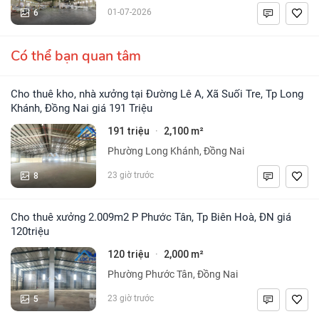
6
01-07-2026
Có thể bạn quan tâm
Cho thuê kho, nhà xưởng tại Đường Lê A, Xã Suối Tre, Tp Long
Khánh, Đồng Nai giá 191 Triệu
191 triệu
2,100 m²
·
Phường Long Khánh, Đồng Nai
8
23 giờ trước
Cho thuê xưởng 2.009m2 P Phước Tân, Tp Biên Hoà, ĐN giá
120triệu
120 triệu
2,000 m²
·
Phường Phước Tân, Đồng Nai
5
23 giờ trước