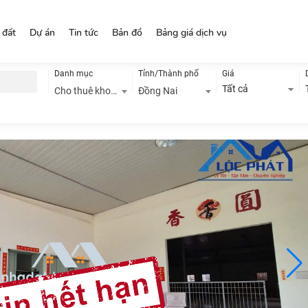
 đất
Dự án
Tin tức
Bản đồ
Bảng giá dịch vụ
Danh mục
Tỉnh/Thành phố
Giá
Tất cả
Cho thuê kho, nhà xưởng
Đồng Nai