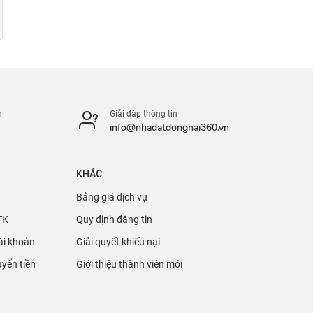
n
Giải đáp thông tin
info@nhadatdongnai360.vn
KHÁC
Bảng giá dịch vụ
TK
Quy định đăng tin
ài khoản
Giải quyết khiếu nại
yển tiền
Giới thiệu thành viên mới