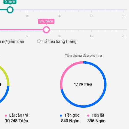
5 năm
10
18
27
35
8%/năm
5
10
15
20
 nợ giảm dần
Trả đều hàng tháng
Lãi cần trả
Tiền gốc
Tiền lãi
10,248 Triệu
840 Ngàn
336 Ngàn