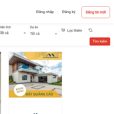
Đăng nhập
Đăng ký
Đăng tin mới
Diện tích
Dự án
Lọc thêm
Tất cả
Tất cả