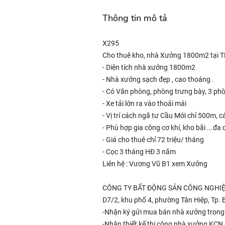
Thông tin mô tả
X295
Cho thuê kho, nhà Xưởng 1800m2 tại TP 
- Diện tích nhà xưởng 1800m2
- Nhà xưởng sạch đẹp , cao thoáng .
- Có Văn phòng, phòng trưng bày, 3 phò
- Xe tải lớn ra vào thoải mái
- Vị trí cách ngã tư Cầu Mới chỉ 500m,
- Phù hợp gia công cơ khí, kho bãi ...
- Giá cho thuê chỉ 72 triệu/ tháng
- Cọc 3 tháng HĐ 3 năm
Liên hệ : Vương Vũ B1 xem Xưởng
CÔNG TY BẤT ĐỘNG SẢN CÔNG NGHIỆ
D7/2, khu phố 4, phường Tân Hiệp, Tp. 
-Nhận ký gửi mua bán nhà xưởng trong
-Nhận thiết kế thi công nhà xưởng KCN