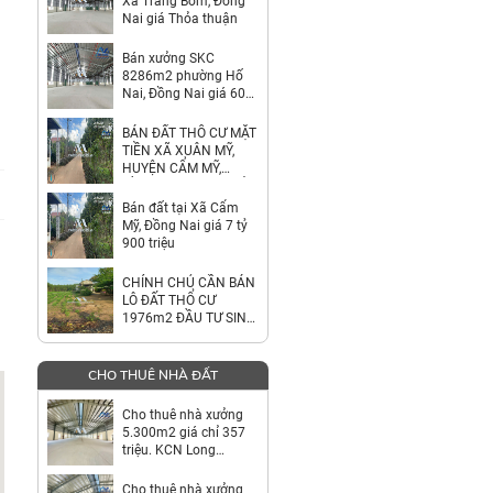
Xã Trảng Bom, Đồng
Nai giá Thỏa thuận
Bán xưởng SKC
8286m2 phường Hố
Nai, Đồng Nai giá 60
tỷ
BÁN ĐẤT THỔ CƯ MẶT
TIỀN XÃ XUÂN MỸ,
HUYỆN CẨM MỸ,
ĐỒNG NAI – GIÁ CHỈ
7,9 TỶ
Bán đất tại Xã Cẩm
Mỹ, Đồng Nai giá 7 tỷ
900 triệu
CHÍNH CHỦ CẦN BÁN
LÔ ĐẤT THỔ CƯ
1976m2 ĐẦU TƯ SINH
LỜI
CHO THUÊ NHÀ ĐẤT
Cho thuê nhà xưởng
5.300m2 giá chỉ 357
triệu. KCN Long
Thành-Đồng Nai
Cho thuê nhà xưởng