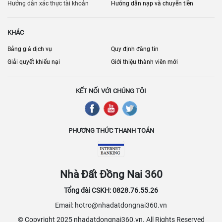
dẫn, tuy nhiên cần cân nhắc kỹ lưỡng các yếu tố như giá cả, vị trí,
Hướng dẫn xác thực tài khoản
Hướng dẫn nạp và chuyển tiền
tiện ích và uy tín của bên cho thuê để đưa ra quyết định thuê nhà
phù hợp nhất.
KHÁC
Bảng giá dịch vụ
Quy định đăng tin
Giải quyết khiếu nại
Giới thiệu thành viên mới
KẾT NỐI VỚI CHÚNG TÔI
PHƯƠNG THỨC THANH TOÁN
Nhà Đất Đồng Nai 360
Tổng đài CSKH: 0828.76.55.26
Email: hotro@nhadatdongnai360.vn
© Copyright 2025 nhadatdongnai360.vn. All Rights Reserved