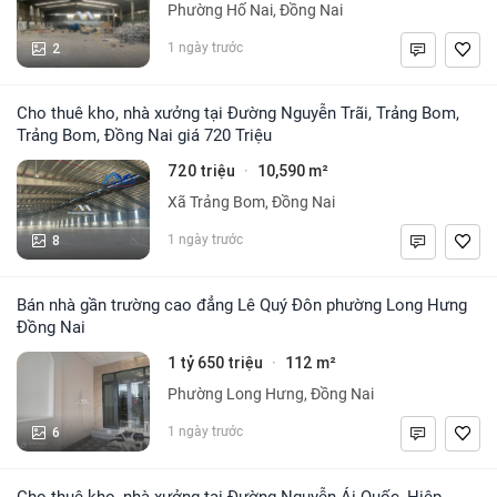
Phường Hố Nai, Đồng Nai
2
1 ngày trước
Cho thuê kho, nhà xưởng tại Đường Nguyễn Trãi, Trảng Bom,
Trảng Bom, Đồng Nai giá 720 Triệu
720 triệu
10,590 m²
·
Xã Trảng Bom, Đồng Nai
8
1 ngày trước
Bán nhà gần trường cao đẳng Lê Quý Đôn phường Long Hưng
Đồng Nai
1 tỷ 650 triệu
112 m²
·
Phường Long Hưng, Đồng Nai
6
1 ngày trước
Cho thuê kho, nhà xưởng tại Đường Nguyễn Ái Quốc, Hiệp