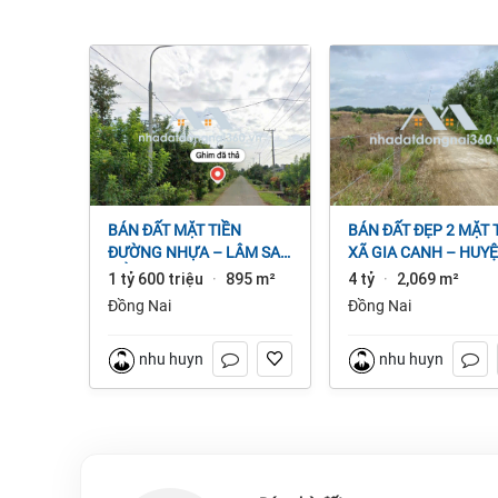
BÁN ĐẤT MẶT TIỀN
BÁN ĐẤT ĐẸP 2 MẶT TIỀN
ĐƯỜNG NHỰA – LÂM SAN
XÃ GIA CANH – HUY
CẨM MỸ, ĐỒNG NAI.
ĐỊNH QUÁN – ĐỒNG 
1 tỷ 600 triệu
895 m²
4 tỷ
2,069 m²
·
·
dt 2.069m² 4 tỷ
Đồng Nai
Đồng Nai
nhu huynh
nhu huynh