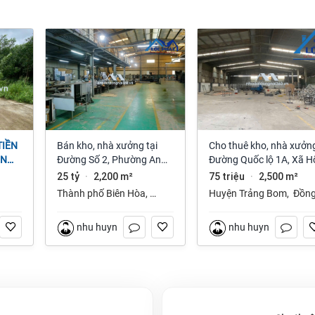
Bán kho, nhà xưởng tại
Cho thuê kho, nhà xưởng
ỆN
Đường Số 2, Phường An
Đường Quốc lộ 1A, Xã H
NAI
Bình, Thành phố Biên Hòa,
Nai 3, Trảng Bom, Đồng
25 tỷ
2,200 m²
75 triệu
2,500 m²
·
·
Đồng Nai giá 25 tỷ
Nai giá 75 Triệu
Thành phố Biên Hòa
,
Huyện Trảng Bom
,
Đồn
Đồng Nai
Nai
nhu huynh
nhu huynh