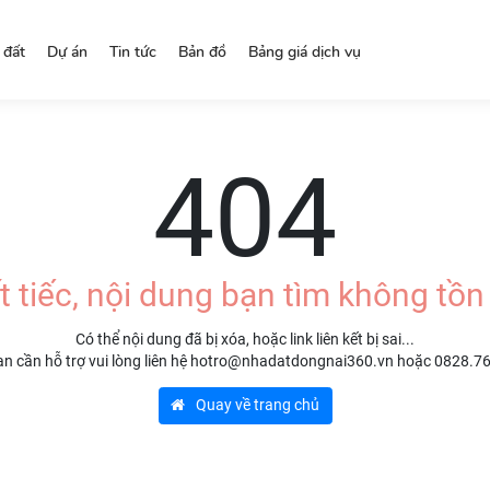
 đất
Dự án
Tin tức
Bản đồ
Bảng giá dịch vụ
404
t tiếc, nội dung bạn tìm không tồn 
Có thể nội dung đã bị xóa, hoặc link liên kết bị sai...
n cần hỗ trợ vui lòng liên hệ hotro@nhadatdongnai360.vn hoặc 0828.7
Quay về trang chủ