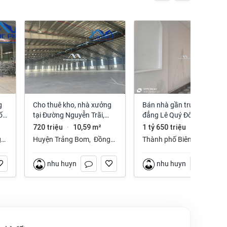
Cho thuê kho, nhà xưởng
Bán nhà gần trường cao
ố
tại Đường Nguyễn Trãi,
đẳng Lê Quý Đôn phường
Trảng Bom, Trảng Bom,
Long Hưng Đồng Nai
720 triệu
10,59 m²
1 tỷ 650 triệu
112 m²
·
·
Đồng Nai giá 720 Triệu
g
Huyện Trảng Bom
,
Đồng
Thành phố Biên Hòa
,
Nai
Đồng Nai
nhu huynh
nhu huynh