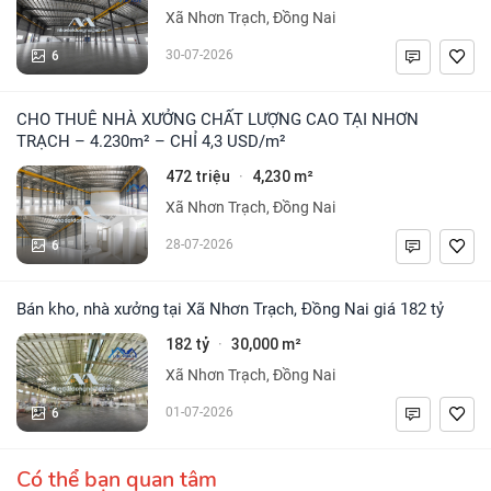
Xã Nhơn Trạch, Đồng Nai
6
30-07-2026
CHO THUÊ NHÀ XƯỞNG CHẤT LƯỢNG CAO TẠI NHƠN
TRẠCH – 4.230m² – CHỈ 4,3 USD/m²
472 triệu
4,230 m²
·
Xã Nhơn Trạch, Đồng Nai
6
28-07-2026
Bán kho, nhà xưởng tại Xã Nhơn Trạch, Đồng Nai giá 182 tỷ
182 tỷ
30,000 m²
·
Xã Nhơn Trạch, Đồng Nai
6
01-07-2026
Có thể bạn quan tâm