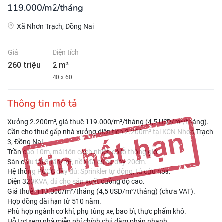
119.000/m2/tháng
Xã Nhơn Trạch, Đồng Nai
Giá
Diện tích
260 triệu
2 m²
40 x 60
Thông tin mô tả
Xưởng 2.200m², giá thuê 119.000/m²/tháng (4,5 USD/m²/tháng).
Cần cho thuê gấp nhà xưởng diện tích 2.200m² tại KCN Nhơn Trạch
3, Đồng Nai.
Trần cao 10m, mái tôn cách nhiệt, có lỗ thông gió.
Sàn chịu tải 3 tấn/m², nền đá cứng dày 20cm.
Hệ thống PCCC đầy đủ: Sprinkler tự động, tủ cứu hỏa.
Điện 320KVA, đủ cho sản xuất cường độ cao.
Giá thuê: 119.000/m²/tháng (4,5 USD/m²/tháng) (chưa VAT).
Hợp đồng dài hạn từ 510 năm.
Phù hợp ngành cơ khí, phụ tùng xe, bao bì, thực phẩm khô.
Hỗ trợ xem nhà miễn phí chính chủ đàm phán nhanh.