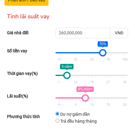
Phản ánh / Báo xấu
Tính lãi suất vay
Giá nhà đất
VNĐ
70%
Số tiền vay
10
33
55
78
100
5 năm
Thời gian vay(%)
1
10
18
27
35
8%/năm
Lãi suất(%)
0
5
10
15
20
Dư nợ giảm dần
Phương thức tính
Trả đều hàng tháng