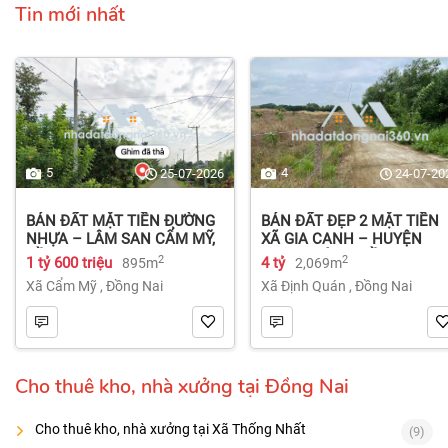
Tin mới nhất
5
4
25-07-2026
24-07-20
BÁN ĐẤT MẶT TIỀN ĐƯỜNG
BÁN ĐẤT ĐẸP 2 MẶT TIỀN
NHỰA – LÂM SAN CẨM MỸ,
XÃ GIA CANH – HUYỆN
ĐỒNG NAI.
ĐỊNH QUÁN – ĐỒNG NAI dt
2
2
1 tỷ 600 triệu
4 tỷ
895m
2,069m
2.069m² 4 tỷ
Xã Cẩm Mỹ
,
Đồng Nai
Xã Định Quán
,
Đồng Nai
Cho thuê kho, nhà xưởng tại Đồng Nai
Cho thuê kho, nhà xưởng tại Xã Thống Nhất
(9)