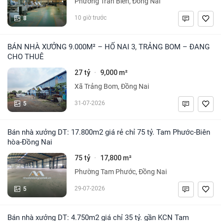
Phường Trấn Biên, Đồng Nai
8
10 giờ trước
BÁN NHÀ XƯỞNG 9.000M² – HỐ NAI 3, TRẢNG BOM – ĐANG
CHO THUÊ
27 tỷ
9,000 m²
·
Xã Trảng Bom, Đồng Nai
5
31-07-2026
Bán nhà xưởng DT: 17.800m2 giá rẻ chỉ 75 tỷ. Tam Phước-Biên
hòa-Đồng Nai
75 tỷ
17,800 m²
·
Phường Tam Phước, Đồng Nai
5
29-07-2026
Bán nhà xưởng DT: 4.750m2 giá chỉ 35 tỷ. gần KCN Tam