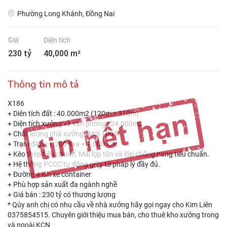
Phường Long Khánh, Đồng Nai
Giá
Diện tích
230 tỷ
40,000 m²
Thông tin mô tả
X186
+ Diên tích đất : 40.000m2 (120m x 310m)
+ Diện tích xưởng và văn phòng : 24.000m2
+ Chất lượng nhà xưởng : Mới 100%.
+ Trạm điện : 1.200 kva + 1.000 kva.
+ Kèo thép tiêu chuẩn, Mái lợp tôn và lớp chống nóng tiêu chuẩn.
+ Hệ thống PCCC tự động giấy tờ pháp lý đầy đủ.
+ Đường 4 làn xe container
+ Phù hợp sản xuất đa ngành nghề
+ Giá bán : 230 tỷ có thương lượng
* Qúy anh chị có nhu cầu về nhà xưởng hãy gọi ngay cho Kim Liên
0375854515. Chuyên giới thiệu mua bán, cho thuê kho xưởng trong
và ngoài KCN