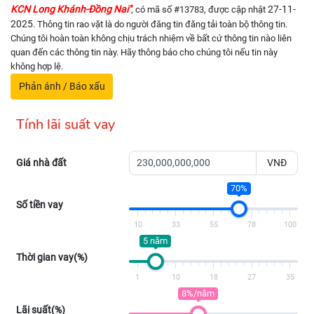
KCN Long Khánh-Đồng Nai"
27-11-
, có mã số #13783, được cập nhật
2025
. Thông tin rao vặt là do người đăng tin đăng tải toàn bộ thông tin.
Chúng tôi hoàn toàn không chịu trách nhiệm về bất cứ thông tin nào liên
quan đến các thông tin này. Hãy thông báo cho chúng tôi nếu tin này
không hợp lệ.
Phản ánh / Báo xấu
Tính lãi suất vay
Giá nhà đất
VNĐ
70%
Số tiền vay
10
33
55
78
100
5 năm
Thời gian vay(%)
1
10
18
27
35
8%/năm
Lãi suất(%)