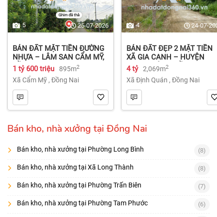
5
4
25-07-2026
24-07-20
BÁN ĐẤT MẶT TIỀN ĐƯỜNG
BÁN ĐẤT ĐẸP 2 MẶT TIỀN
NHỰA – LÂM SAN CẨM MỸ,
XÃ GIA CANH – HUYỆN
ĐỒNG NAI.
ĐỊNH QUÁN – ĐỒNG NAI dt
2
2
1 tỷ 600 triệu
4 tỷ
895m
2,069m
2.069m² 4 tỷ
Xã Cẩm Mỹ
,
Đồng Nai
Xã Định Quán
,
Đồng Nai
Bán kho, nhà xưởng tại Đồng Nai
Bán kho, nhà xưởng tại Phường Long Bình
(8)
Bán kho, nhà xưởng tại Xã Long Thành
(8)
Bán kho, nhà xưởng tại Phường Trấn Biên
(7)
Bán kho, nhà xưởng tại Phường Tam Phước
(6)