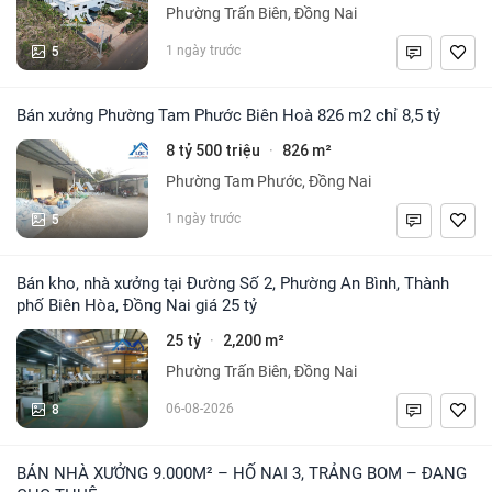
Phường Trấn Biên, Đồng Nai
5
1 ngày trước
Bán xưởng Phường Tam Phước Biên Hoà 826 m2 chỉ 8,5 tỷ
8 tỷ 500 triệu
826 m²
·
Phường Tam Phước, Đồng Nai
5
1 ngày trước
Bán kho, nhà xưởng tại Đường Số 2, Phường An Bình, Thành
phố Biên Hòa, Đồng Nai giá 25 tỷ
25 tỷ
2,200 m²
·
Phường Trấn Biên, Đồng Nai
8
06-08-2026
BÁN NHÀ XƯỞNG 9.000M² – HỐ NAI 3, TRẢNG BOM – ĐANG