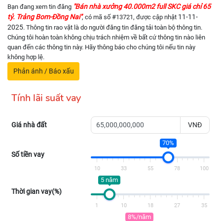
"Bán nhà xưởng 40.000m2 full SKC giá chỉ 65
Bạn đang xem tin đăng
tỷ. Trảng Bom-Đồng Nai"
11-11-
, có mã số #13721, được cập nhật
2025
. Thông tin rao vặt là do người đăng tin đăng tải toàn bộ thông tin.
Chúng tôi hoàn toàn không chịu trách nhiệm về bất cứ thông tin nào liên
quan đến các thông tin này. Hãy thông báo cho chúng tôi nếu tin này
không hợp lệ.
Phản ánh / Báo xấu
Tính lãi suất vay
Giá nhà đất
VNĐ
70%
Số tiền vay
10
33
55
78
100
5 năm
Thời gian vay(%)
1
10
18
27
35
8%/năm