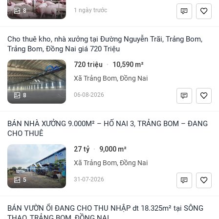
8
1 ngày trước
Cho thuê kho, nhà xưởng tại Đường Nguyễn Trãi, Trảng Bom,
Trảng Bom, Đồng Nai giá 720 Triệu
720 triệu
10,590 m²
·
Xã Trảng Bom, Đồng Nai
8
06-08-2026
BÁN NHÀ XƯỞNG 9.000M² – HỐ NAI 3, TRẢNG BOM – ĐANG
CHO THUÊ
27 tỷ
9,000 m²
·
Xã Trảng Bom, Đồng Nai
5
31-07-2026
BÁN VƯỜN ỔI ĐANG CHO THU NHẬP dt 18.325m² tại SÔNG
THAO, TRẢNG BOM, ĐỒNG NAI