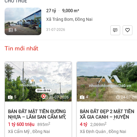
CHO THUÊ
27 tỷ
9,000 m²
·
Xã Trảng Bom, Đồng Nai
5
31-07-2026
Tin mới nhất
5
4
25-07-2026
24-07-20
BÁN ĐẤT MẶT TIỀN ĐƯỜNG
BÁN ĐẤT ĐẸP 2 MẶT TIỀN
NHỰA – LÂM SAN CẨM MỸ,
XÃ GIA CANH – HUYỆN
ĐỒNG NAI.
ĐỊNH QUÁN – ĐỒNG NAI dt
2
2
1 tỷ 600 triệu
4 tỷ
895m
2,069m
2.069m² 4 tỷ
Xã Cẩm Mỹ
,
Đồng Nai
Xã Định Quán
,
Đồng Nai