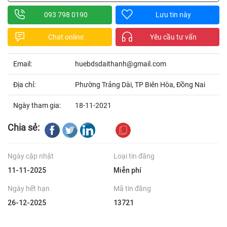
093 798 0190
Lưu tin này
Chat online
Yêu cầu tư vấn
Email:
huebdsdaithanh@gmail.com
Địa chỉ:
Phường Trảng Dài, TP Biên Hòa, Đồng Nai
Ngày tham gia:
18-11-2021
Chia sẻ:
Ngày cập nhật
Loại tin đăng
11-11-2025
Miễn phí
Ngày hết hạn
Mã tin đăng
26-12-2025
13721