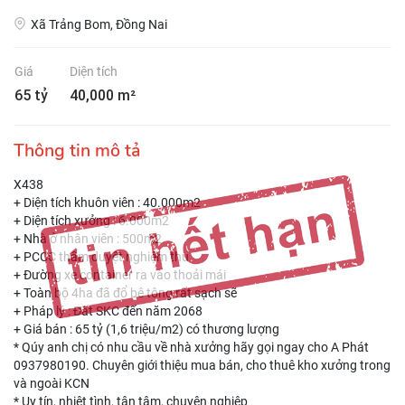
Xã Trảng Bom, Đồng Nai
Giá
Diện tích
65 tỷ
40,000 m²
Thông tin mô tả
X438
+ Diện tích khuôn viên : 40.000m2
+ Diện tích xưởng : 6.000m2
+ Nhà ở nhân viên : 500m2
+ PCCC thẩm duyệt nghiệm thu
+ Đường xe container ra vào thoải mái
+ Toàn bộ 4ha đã đổ bê tông rất sạch sẽ
+ Pháp lý : Đất SKC đến năm 2068
+ Giá bán : 65 tỷ (1,6 triệu/m2) có thương lượng
* Qúy anh chị có nhu cầu về nhà xưởng hãy gọi ngay cho A Phát
0937980190. Chuyên giới thiệu mua bán, cho thuê kho xưởng trong
và ngoài KCN
* Uy tín, nhiệt tình, tận tâm, chuyên nghiệp