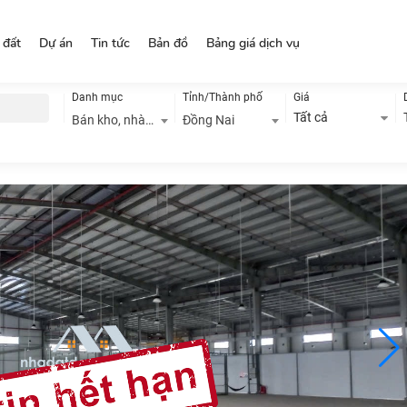
 đất
Dự án
Tin tức
Bản đồ
Bảng giá dịch vụ
Danh mục
Tỉnh/Thành phố
Giá
Tất cả
Bán kho, nhà xưởng
Đồng Nai