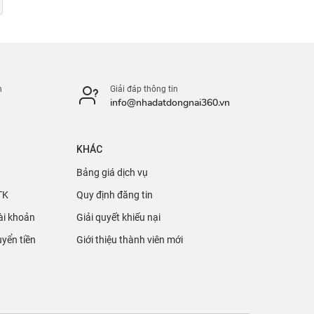
n
Giải đáp thông tin
info@nhadatdongnai360.vn
KHÁC
Bảng giá dịch vụ
TK
Quy định đăng tin
ài khoản
Giải quyết khiếu nại
yển tiền
Giới thiệu thành viên mới