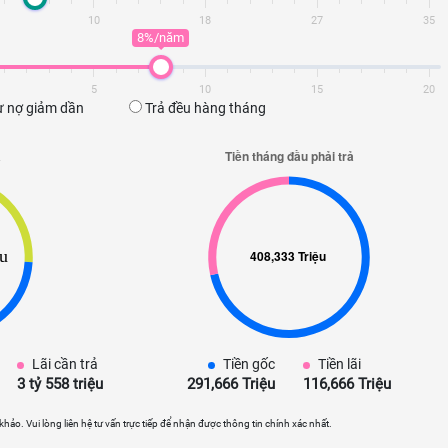
10
18
27
35
8%/năm
5
10
15
20
 nợ giảm dần
Trả đều hàng tháng
Lãi cần trả
Tiền gốc
Tiền lãi
3 tỷ 558 triệu
291,666 Triệu
116,666 Triệu
 khảo. Vui lòng liên hệ tư vấn trực tiếp để nhận được thông tin chính xác nhất.