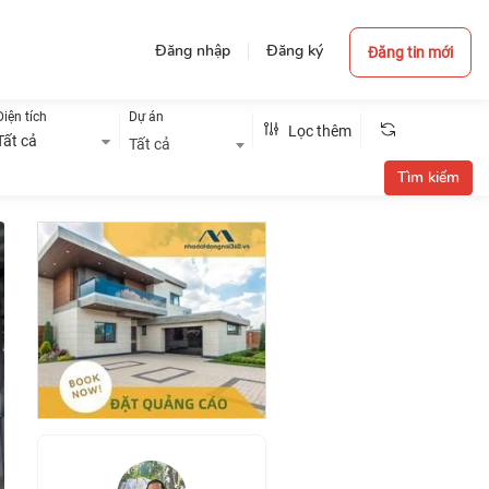
Đăng nhập
Đăng ký
Đăng tin mới
Diện tích
Dự án
Lọc thêm
Tất cả
Tất cả