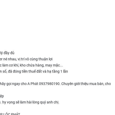
ý đầy đủ
́ nhau, vị trí vô cùng thuận lợi
ặc làm cơ khí, kho chứa hàng, may mặc...
ổ, đã đóng tiền thuế đất và hạ tầng 1 lần
 hãy gọi ngay cho A Phát 0937980190. Chuyên giới thiệu mua bán, cho
ệp
yêu. hy vọng sẽ làm hài lòng quý anh chị.
P LỘC PHÁT