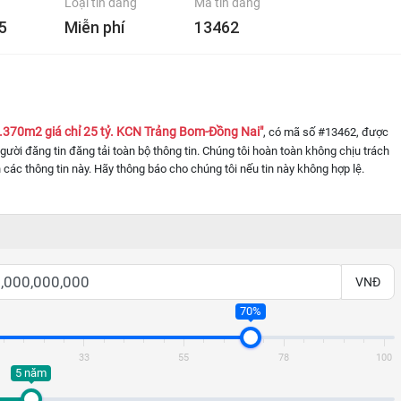
Loại tin đăng
Mã tin đăng
5
Miễn phí
13462
370m2 giá chỉ 25 tỷ. KCN Trảng Bom-Đồng Nai"
, có mã số #13462, được
 người đăng tin đăng tải toàn bộ thông tin. Chúng tôi hoàn toàn không chịu trách
 các thông tin này. Hãy thông báo cho chúng tôi nếu tin này không hợp lệ.
VNĐ
70%
33
55
78
100
5 năm