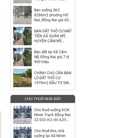
Bán xưởng SKC
8286m2 phường Hố
Nai, Đồng Nai giá 60
tỷ
BÁN ĐẤT THỔ CƯ MẶT
TIỀN XÃ XUÂN MỸ,
HUYỆN CẨM MỸ,
ĐỒNG NAI – GIÁ CHỈ
7,9 TỶ
Bán đất tại Xã Cẩm
Mỹ, Đồng Nai giá 7 tỷ
900 triệu
CHÍNH CHỦ CẦN BÁN
LÔ ĐẤT THỔ CƯ
1976m2 ĐẦU TƯ SINH
LỜI
CHO THUÊ NHÀ ĐẤT
Cho thuê xưởng KCN
Nhơn Trạch Đồng Nai
22.033 m2 chỉ 4,35
usd/m2
Cho thuê kho, nhà
xưởng tại Xã Nhơn