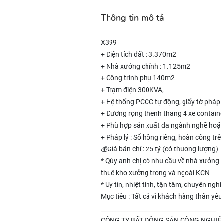
Thông tin mô tả
X399
+ Diện tích đất : 3.370m2
+ Nhà xưởng chính : 1.125m2
+ Công trình phụ 140m2
+ Trạm điện 300KVA,
+ Hệ thống PCCC tự động, giấy tờ pháp l
+ Đường rộng thênh thang 4 xe container ne
+ Phù hợp sản xuất đa ngành nghề ho
+ Pháp lý : Sổ hồng riêng, hoàn công trên s
💰Giá bán chỉ : 25 tỷ (có thương lượng)
* Qúy anh chị có nhu cầu về nhà xưởng
thuê kho xưởng trong và ngoài KCN
* Uy tín, nhiệt tình, tận tâm, chuyên nghi
Mục tiêu : Tất cả vì khách hàng thân 
_______________________________________
CÔNG TY BẤT ĐỘNG SẢN CÔNG NGHIỆ