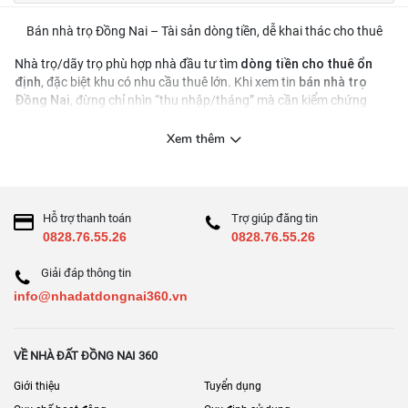
Bán nhà trọ Đồng Nai – Tài sản dòng tiền, dễ khai thác cho thuê
dòng tiền cho thuê ổn
Nhà trọ/dãy trọ phù hợp nhà đầu tư tìm
định
bán nhà trọ
, đặc biệt khu có nhu cầu thuê lớn. Khi xem tin
Đồng Nai
, đừng chỉ nhìn “thu nhập/tháng” mà cần kiểm chứng
công suất phòng, chi phí vận hành và pháp lý xây dựng
.
Nên xem các chỉ số nào?
Xem thêm
Số phòng, diện tích mỗi phòng, WC riêng/chung
Công suất thuê hiện tại và hợp đồng thuê
Hỗ trợ thanh toán
Trợ giúp đăng tin
Chi phí vận hành: điện nước, sửa chữa, quản lý
0828.76.55.26
0828.76.55.26
Khả năng tăng giá thuê theo khu vực
Giải đáp thông tin
Checklist 8 điểm
info@nhadatdongnai360.vn
Thu nhập thực tế (đối chiếu hợp đồng/biên nhận)
Tỉ lệ phòng trống, lý do khách rời
VỀ NHÀ ĐẤT ĐỒNG NAI 360
PCCC, lối thoát hiểm, an toàn điện
Giới thiệu
Tuyển dụng