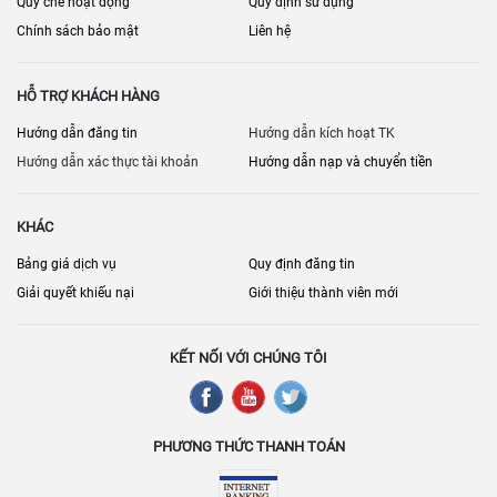
Quy chế hoạt động
Quy định sử dụng
Pháp lý xây dựng/hoàn công (nếu có)
Chính sách bảo mật
Liên hệ
Hệ thống thoát nước/ngập
Đường vào, chỗ để xe
HỖ TRỢ KHÁCH HÀNG
Nội quy, quản lý vận hành
Hướng dẫn đăng tin
Hướng dẫn kích hoạt TK
Hướng dẫn xác thực tài khoản
Hướng dẫn nạp và chuyển tiền
Kế hoạch sửa chữa nâng cấp
[
] • [
] • [
Bán nhà đất Đồng Nai
Cho thuê phòng trọ Đồng Nai
Nhà đất
KHÁC
] • [
]
Biên Hòa
Bán nhà riêng Đồng Nai
Bảng giá dịch vụ
Quy định đăng tin
Giải quyết khiếu nại
Giới thiệu thành viên mới
KẾT NỐI VỚI CHÚNG TÔI
PHƯƠNG THỨC THANH TOÁN