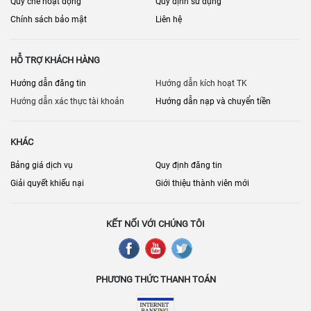
Quy chế hoạt động
Quy định sử dụng
Nội thất đi kèm: thiết bị bếp, máy lạnh, rèm…
Chính sách bảo mật
Liên hệ
Phí quản lý – gửi xe – bảo trì
HỖ TRỢ KHÁCH HÀNG
Hệ thống PCCC, thang máy, an ninh
Hướng dẫn đăng tin
Hướng dẫn kích hoạt TK
Chỗ đậu ô tô (nếu cần)
Hướng dẫn xác thực tài khoản
Hướng dẫn nạp và chuyển tiền
Lịch thanh toán/giải chấp (nếu có)
[
] • [
] • [
Bán nhà đất Đồng Nai
Nhà đất Biên Hòa
Bán nhà riêng Đồng
KHÁC
] • [
]
Nai
Bán nhà mặt phố Đồng Nai
Bảng giá dịch vụ
Quy định đăng tin
Giải quyết khiếu nại
Giới thiệu thành viên mới
KẾT NỐI VỚI CHÚNG TÔI
PHƯƠNG THỨC THANH TOÁN