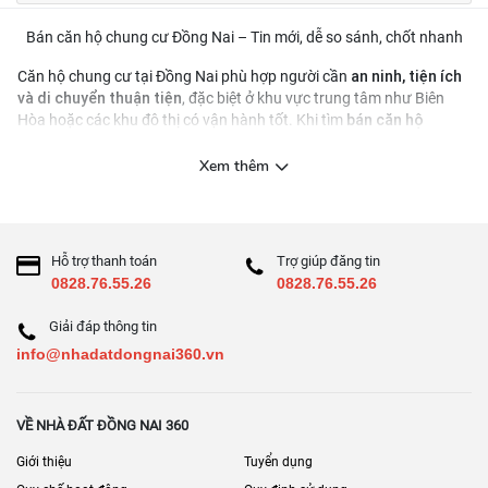
Bán căn hộ chung cư Đồng Nai – Tin mới, dễ so sánh, chốt nhanh
an ninh, tiện ích
Căn hộ chung cư tại Đồng Nai phù hợp người cần
và di chuyển thuận tiện
, đặc biệt ở khu vực trung tâm như Biên
bán căn hộ
Hòa hoặc các khu đô thị có vận hành tốt. Khi tìm
chung cư Đồng Nai
vị trí – ngân sách – số
, bạn nên lọc theo
phòng – tình trạng nội thất
pháp lý sở hữu
, đồng thời kiểm tra kỹ
Xem thêm
chi phí vận hành
và
để tránh phát sinh sau khi nhận nhà.
Cách lọc tin căn hộ hiệu quả
2 phòng ngủ / 3 phòng ngủ
ban công
nội thất cơ bản/
Lọc theo
,
,
Hỗ trợ thanh toán
Trợ giúp đăng tin
đầy đủ
0828.76.55.26
0828.76.55.26
mã căn, tầng, hướng, diện tích tim tường/thông
Ưu tiên tin có:
Giải đáp thông tin
thủy
, ảnh thật
info@nhadatdongnai360.vn
phí quản lý – phí gửi xe – quỹ bảo trì
So sánh
trước khi đặt cọc
Checklist 7 điểm cần hỏi trước khi xem căn
VỀ NHÀ ĐẤT ĐỒNG NAI 360
Pháp lý: hợp đồng mua bán/chứng nhận (nếu đã có)
Giới thiệu
Tuyển dụng
Tình trạng bàn giao: đã ở/đang cho thuê/nhà trống