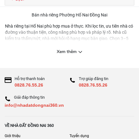
Bán nhà riêng Phường Hố Nai Đồng Nai
Nhà riêng tại Hố Nai phù hợp mua ở thực. Khi lọc tin, ưu tiên nhà có
đường vào thuận tiện, công năng phù hợp và pháp lý rõ. Nhà cũ
kiểm tra thấm/nứt; nhà mới hỏi rõ hạng mục bàn giao. Chọn 3–5
tin có ảnh thật và mô tả đầy đủ để đi xem, tránh xem tràn lan.
Xem thêm
Hỗ trợ thanh toán
Trợ giúp đăng tin
0828.76.55.26
0828.76.55.26
Giải đáp thông tin
info@nhadatdongnai360.vn
VỀ NHÀ ĐẤT ĐỒNG NAI 360
Giới thiệu
Tuyển dụng