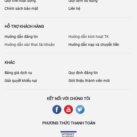
Quy chế hoạt động
Quy định sử dụng
Nội thất đi kèm: thiết bị bếp, máy lạnh, rèm…
Chính sách bảo mật
Liên hệ
Phí quản lý – gửi xe – bảo trì
HỖ TRỢ KHÁCH HÀNG
Hệ thống PCCC, thang máy, an ninh
Hướng dẫn đăng tin
Hướng dẫn kích hoạt TK
Chỗ đậu ô tô (nếu cần)
Hướng dẫn xác thực tài khoản
Hướng dẫn nạp và chuyển tiền
Lịch thanh toán/giải chấp (nếu có)
[
] • [
] • [
Bán nhà đất Đồng Nai
Nhà đất Biên Hòa
Bán nhà riêng Đồng
KHÁC
] • [
]
Nai
Bán nhà mặt phố Đồng Nai
Bảng giá dịch vụ
Quy định đăng tin
Giải quyết khiếu nại
Giới thiệu thành viên mới
KẾT NỐI VỚI CHÚNG TÔI
PHƯƠNG THỨC THANH TOÁN