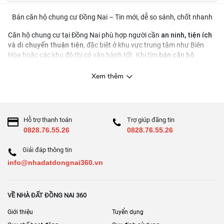
Bán căn hộ chung cư Đồng Nai – Tin mới, dễ so sánh, chốt nhanh
an ninh, tiện ích
Căn hộ chung cư tại Đồng Nai phù hợp người cần
và di chuyển thuận tiện
, đặc biệt ở khu vực trung tâm như Biên
bán căn hộ
Hòa hoặc các khu đô thị có vận hành tốt. Khi tìm
chung cư Đồng Nai
vị trí – ngân sách – số
, bạn nên lọc theo
phòng – tình trạng nội thất
pháp lý sở hữu
, đồng thời kiểm tra kỹ
Xem thêm
chi phí vận hành
và
để tránh phát sinh sau khi nhận nhà.
Cách lọc tin căn hộ hiệu quả
2 phòng ngủ / 3 phòng ngủ
ban công
nội thất cơ bản/
Lọc theo
,
,
Hỗ trợ thanh toán
Trợ giúp đăng tin
đầy đủ
0828.76.55.26
0828.76.55.26
mã căn, tầng, hướng, diện tích tim tường/thông
Ưu tiên tin có:
Giải đáp thông tin
thủy
, ảnh thật
info@nhadatdongnai360.vn
phí quản lý – phí gửi xe – quỹ bảo trì
So sánh
trước khi đặt cọc
Checklist 7 điểm cần hỏi trước khi xem căn
VỀ NHÀ ĐẤT ĐỒNG NAI 360
Pháp lý: hợp đồng mua bán/chứng nhận (nếu đã có)
Giới thiệu
Tuyển dụng
Tình trạng bàn giao: đã ở/đang cho thuê/nhà trống