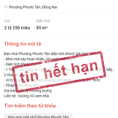
Phường Phước Tân, Đồng Nai
Giá
Diện tích
2 tỷ 250 triệu
85 m²
Thông tin mô tả
Bán nhà Phường Phước Tân diện tích 85m2 giá chỉ 2,25 tỷ
- Nhà mới xây hoàn thiện, chỉ xách vali vào ở
- Diện tích 85m2 (5x17)
- 1 Trệt 1 Lầu lửng có 3 phòng ngủ, 1 sân oto, 1 phòng khách ,1 bếp ,
2 nhà vệ sinh.
- Vị trí : Cách đường Đinh Quang Ân 500m, cách QL51- 1Km.
- Pháp lý sổ hồng thổ cư 100%
Giá bán 2,25 tỷ thương lượng
Liên hệ : Vương Vũ xem nhà
Tìm kiếm theo từ khóa
Bán nhà mặt phố Phường Phước Tân