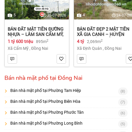
5
4
25-07-2026
24-07-20
BÁN ĐẤT MẶT TIỀN ĐƯỜNG
BÁN ĐẤT ĐẸP 2 MẶT TIỀN
NHỰA – LÂM SAN CẨM MỸ,
XÃ GIA CANH – HUYỆN
ĐỒNG NAI.
ĐỊNH QUÁN – ĐỒNG NAI dt
2
2
1 tỷ 600 triệu
4 tỷ
895m
2,069m
2.069m² 4 tỷ
Xã Cẩm Mỹ
,
Đồng Nai
Xã Định Quán
,
Đồng Nai
Bán nhà mặt phố tại Đồng Nai
Bán nhà mặt phố tại Phường Tam Hiệp
(8)
Bán nhà mặt phố tại Phường Biên Hòa
(7)
Bán nhà mặt phố tại Phường Phước Tân
(6)
Bán nhà mặt phố tại Phường Long Bình
(5)