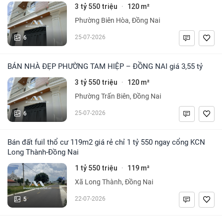
3 tỷ 550 triệu
120 m²
·
Phường Biên Hòa, Đồng Nai
6
25-07-2026
BÁN NHÀ ĐẸP PHƯỜNG TAM HIỆP – ĐỒNG NAI giá 3,55 tỷ
3 tỷ 550 triệu
120 m²
·
Phường Trấn Biên, Đồng Nai
6
25-07-2026
Bán đất fuil thổ cư 119m2 giá rẻ chỉ 1 tỷ 550 ngay cổng KCN
Long Thành-Đồng Nai
1 tỷ 550 triệu
119 m²
·
Xã Long Thành, Đồng Nai
5
22-07-2026