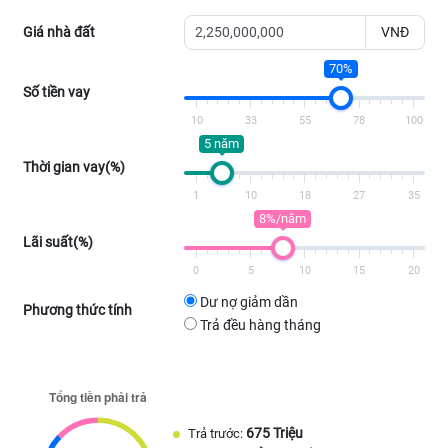
Giá nhà đất
VNĐ
70%
Số tiền vay
10
33
55
78
100
5 năm
Thời gian vay(%)
1
10
18
27
35
8%/năm
Lãi suất(%)
0
5
10
15
20
Dư nợ giảm dần
Phương thức tính
Trả đều hàng tháng
675 Triệu
Trả trước: