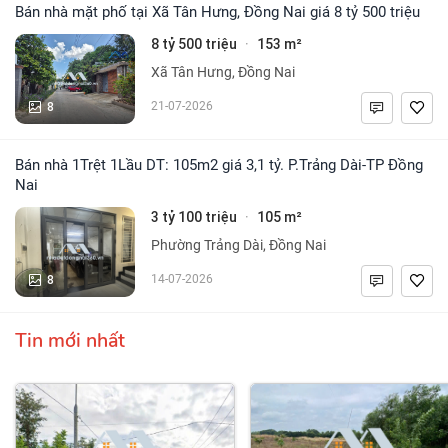
Bán nhà mặt phố tại Xã Tân Hưng, Đồng Nai giá 8 tỷ 500 triệu
8 tỷ 500 triệu
153 m²
·
Xã Tân Hưng, Đồng Nai
8
21-07-2026
Bán nhà 1Trệt 1Lầu DT: 105m2 giá 3,1 tỷ. P.Trảng Dài-TP Đồng
Nai
3 tỷ 100 triệu
105 m²
·
Phường Trảng Dài, Đồng Nai
8
14-07-2026
Tin mới nhất